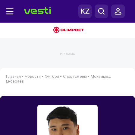
РЕКЛАМА
Главная
•
Новости
•
Футбол
•
Спортсмены
•
Мохаммед
Енсебаев