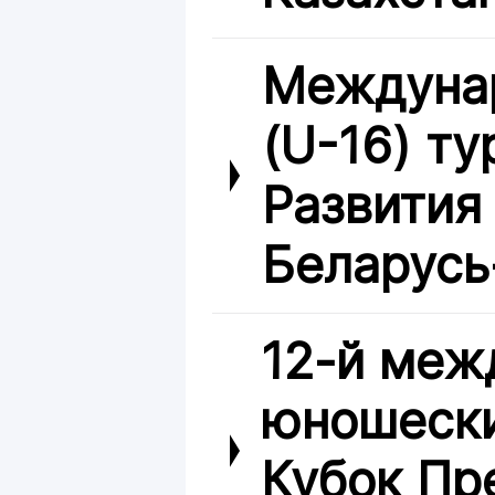
Междуна
(U-16) ту
Развития
Беларусь
12-й меж
юношески
Кубок Пр