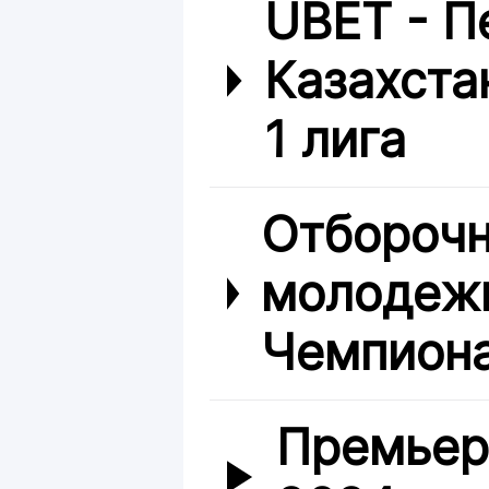
UBET - П
Казахста
1 лига
Отборочн
молодежн
Чемпиона
Премьер