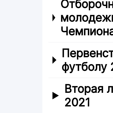
Отборочн
молодежн
Чемпиона
Первенст
футболу 2
Вторая л
2021