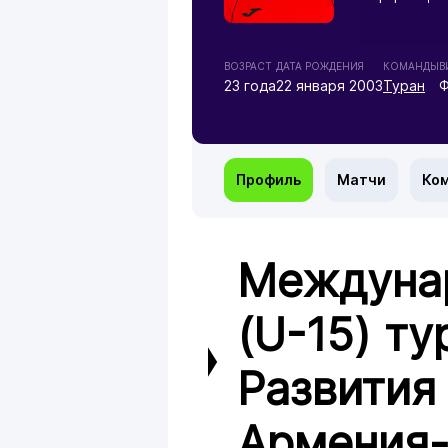
ВОЗРАСТ
ДАТА РОЖДЕНИЯ
КОМАНДЫ
В
23 года
22 января 2003
Туран
Ф
Профиль
Матчи
Ко
Междуна
(U-15) ту
Развития
Армения-