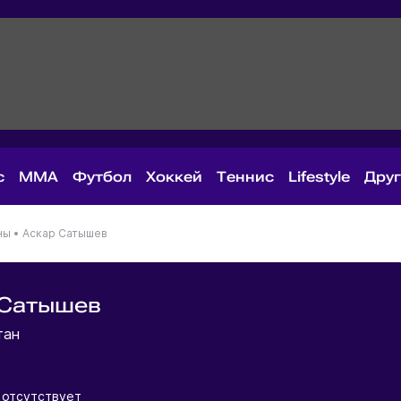
с
MMA
Футбол
Хоккей
Теннис
Lifestyle
Дру
ны
•
Аскар Сатышев
 Сатышев
тан
отсутствует