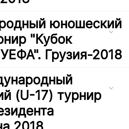
родный юношеский
рнир "Кубок
 УЕФА". Грузия-2018
дународный
й (U-17) турнир
езидента
на 2018