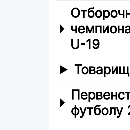
Отбороч
чемпиона
U-19
Товарищ
Первенст
футболу 