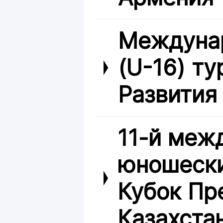
Междуна
(U-16) ту
Развития
11-й меж
юношески
Кубок Пр
Казахста