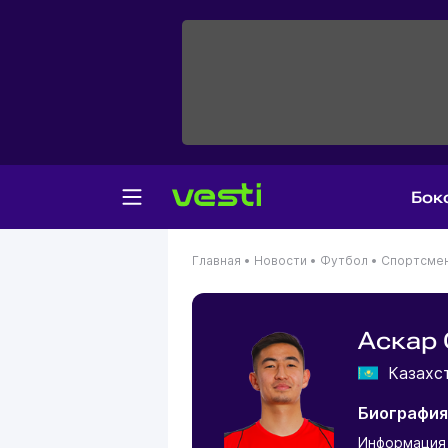
Бок
Главная
•
Новости
•
Футбол
•
Спортсме
Аскар
Казахс
Биография
Информация 