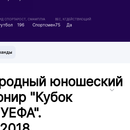
ИД СПОРТА
РОСТ, СМ
АМПЛУА
ВЕС, КГ
ДЕЙСТВУЮЩИЙ
утбол
196
Спортсмен
75
Да
манды
родный юношеский
рнир "Кубок
 УЕФА".
2018