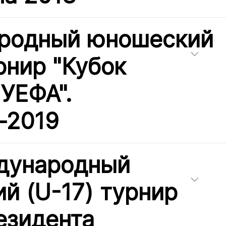
родный юношеский
рнир "Кубок
 УЕФА".
-2019
дународный
й (U-17) турнир
езидента