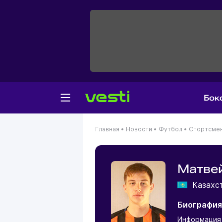
Бок
Главная
•
Новости
•
Футбол
•
Спортсме
Матве
Казахс
Биография
Информация 