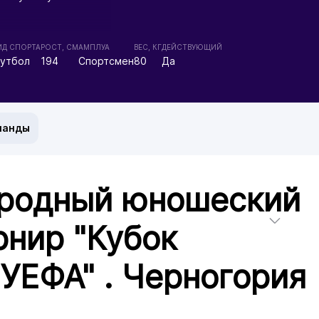
ИД СПОРТА
РОСТ, СМ
АМПЛУА
ВЕС, КГ
ДЕЙСТВУЮЩИЙ
утбол
194
Спортсмен
80
Да
манды
родный юношеский
рнир "Кубок
 УЕФА" . Черногория