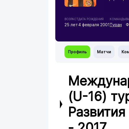
ВОЗРАСТ
ДАТА РОЖДЕНИЯ
КОМАНДЫ
В
25 лет
4 февраля 2001
Туран
Ф
Профиль
Матчи
Ко
Междуна
(U-16) ту
Развития
- 2017