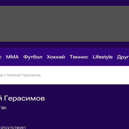
с
MMA
Футбол
Хоккей
Теннис
Lifestyle
Дру
ны
•
Матвей Герасимов
й Герасимов
тан
отсутствует