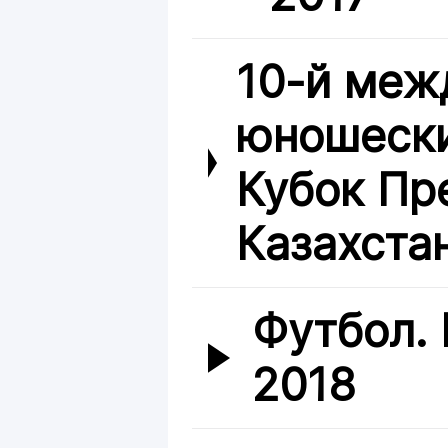
10-й меж
юношески
Кубок Пр
Казахста
Футбол.
2018