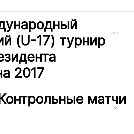
дународный
й (U-17) турнир
езидента
на 2017
 Контрольные матчи