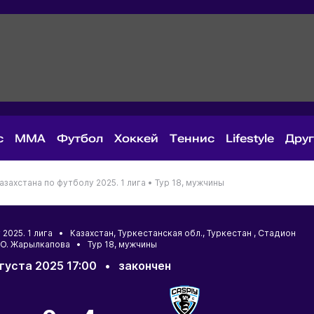
с
MMA
Футбол
Хоккей
Теннис
Lifestyle
Дру
захстана по футболу 2025. 1 лига •
Тур 18, мужчины
 2025. 1 лига •
Казахстан
,
Туркестанская обл.
,
Туркестан
, Стадион
 О. Жарылкапова • Тур 18, мужчины
вгуста 2025 17:00
•
закончен