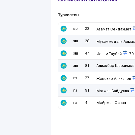
Туркестан
вр
22
Азамат Сейдахмет
зщ
28
Мухаммедали Алмах
зщ
44
Ислам Таубай
'79
зщ
81
Алиакбар Шараимов
пз
77
Жовохир Алиханов
пз
91
Магжан Байдулла
пз
4
Мейржан Оспан