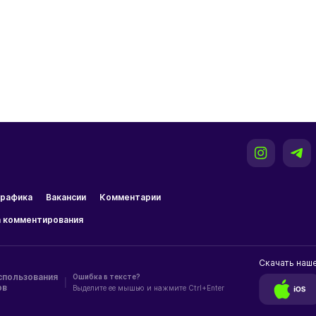
рафика
Вакансии
Комментарии
 комментирования
Скачать наш
спользования
Ошибка в тексте?
|
ов
Выделите ее мышью и нажмите Ctrl+Enter