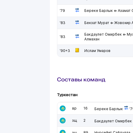
'79
Береке Барлык ⇐ Азамат
'83
Бекзат Мурат ⇐ Жовохир 
Бакдаулет Омирбек ⇐ Му
'83
Алмахан
'90+3
Ислам Умаров
Составы команд
Туркестан
вр
16
Береке Барлык
'7
зщ
2
Бакдаулет Омирбек
зщ
89
Нурсейит Сайдулла