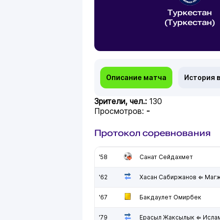
Туркестан
(Туркестан)
Описание матча
История 
Зрители, чел.:
130
Просмотров:
-
Протокол соревнования
'58
Санат Сейдахмет
'62
Хасан Сабиржанов ⇐ Магж
'67
Бакдаулет Омирбек
'79
Ерасыл Жаксылык ⇐ Ислам