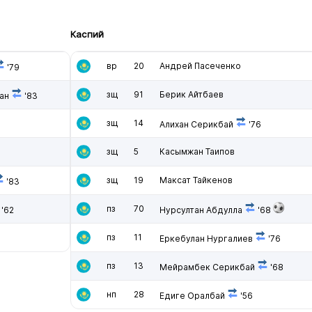
Каспий
вр
20
Андрей Пасеченко
'79
зщ
91
Берик Айтбаев
ан
'83
зщ
14
Алихан Серикбай
'76
зщ
5
Касымжан Таипов
зщ
19
Максат Тайкенов
'83
пз
70
'62
Нурсултан Абдулла
'68
пз
11
Еркебулан Нургалиев
'76
пз
13
Мейрамбек Серикбай
'68
нп
28
Едиге Оралбай
'56