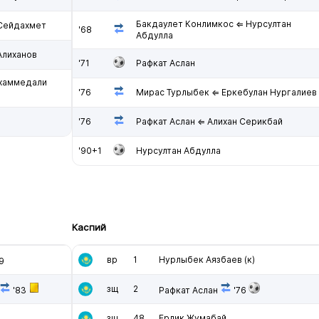
Бакдаулет Конлимкос ⇐ Нурсултан
 Сейдахмет
'68
Абдулла
Алиханов
'71
Рафкат Аслан
хаммедали
'76
Мирас Турлыбек ⇐ Еркебулан Нургалиев
'76
Рафкат Аслан ⇐ Алихан Серикбай
'90+1
Нурсултан Абдулла
Каспий
вр
1
Нурлыбек Аязбаев
(к)
9
зщ
2
'83
Рафкат Аслан
'76
зщ
48
Ерлик Жумабай