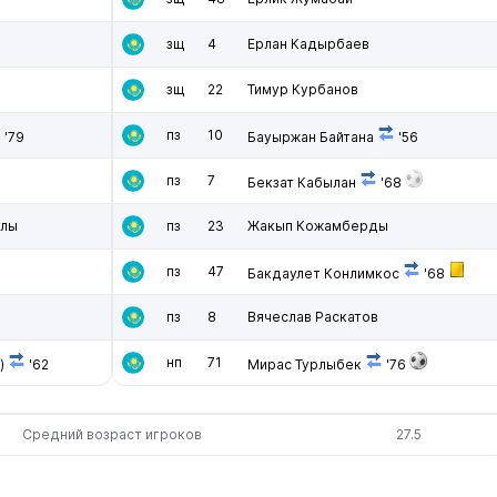
зщ
4
Ерлан Кадырбаев
зщ
22
Тимур Курбанов
пз
10
'79
Бауыржан Байтана
'56
пз
7
Бекзат Кабылан
'68
улы
пз
23
Жакып Кожамберды
пз
47
Бакдаулет Конлимкос
'68
пз
8
Вячеслав Раскатов
нп
71
)
'62
Мирас Турлыбек
'76
Средний возраст игроков
27.5