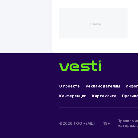
РЕКЛАМА
О проекте
Рекламодателям
Инфог
Конференции
Карта сайта
Правила
Правила и
©2026 ТОО «EML»
|
18+
материал