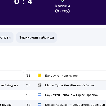
0:4
Каспий
(Актау)
встреч
Турнирная таблица
'38
Бакдаулет Конлимкос
ан Байдулла
'51
Мирас Турлыбек (Бекзат Кабылан)
'56
Бауыржан Байтана ⇐ Едиге Оралбай
 Таубай
'68
Бекзат Кабылан ⇐ Мейрамбек Серикбай