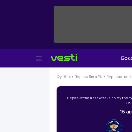
Бок
Футбол •
Первая Лига РК •
Первенство Ка
Первенство Казахстана по футболу
им.
15 а