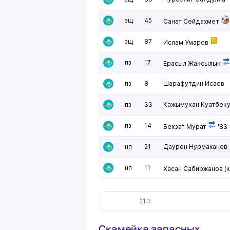
зщ
45
Санат Сейдахмет
зщ
87
Ислам Умаров
пз
17
Ерасыл Жаксылык
пз
8
Шарафутдин Исаев
пз
33
Кажымукан Куатбек
пз
14
Бекзат Мурат
'83
нп
21
Даурен Нурмаханов
нп
11
Хасан Сабиржанов
(к
21.3
Скамейка запасных