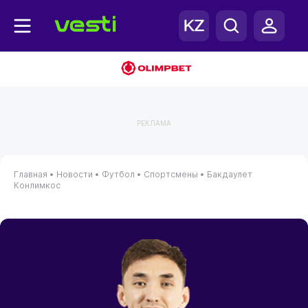
РЕКЛАМА
Главная
•
Новости
•
Футбол
•
Спортсмены
•
Бакдаулет
Конлимкос