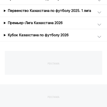
Первенство Казахстана по футболу 2025. 1 лига
Премьер-Лига Казахстана 2026
Кубок Казахстана по футболу 2026
РЕКЛАМА
РЕКЛАМА