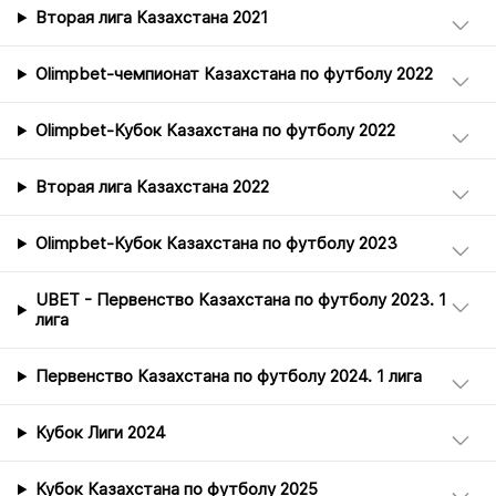
Вторая лига Казахстана 2021
Olimpbet-чемпионат Казахстана по футболу 2022
Olimpbet-Кубок Казахстана по футболу 2022
Вторая лига Казахстана 2022
Olimpbet-Кубок Казахстана по футболу 2023
UBET - Первенство Казахстана по футболу 2023. 1
лига
Первенство Казахстана по футболу 2024. 1 лига
Кубок Лиги 2024
Кубок Казахстана по футболу 2025