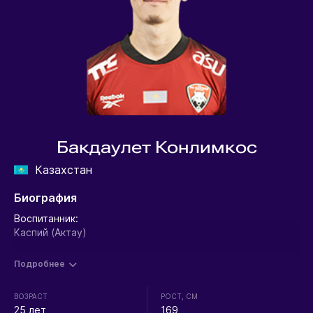
Бакдаулет Конлимкос
Казахстан
Биография
Воспитанник:
Каспий (Актау)
Подробнее
ВОЗРАСТ
РОСТ, СМ
25 лет
169