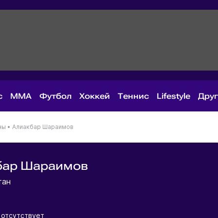
с
MMA
Футбол
Хоккей
Теннис
Lifestyle
Дру
ны
•
Алиакбар Шараимов
бар Шараимов
тан
отсутствует