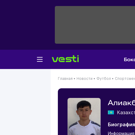
Бок
Главная
•
Новости
•
Футбол
•
Спортсме
Алиак
Казахс
Биография
Информация 