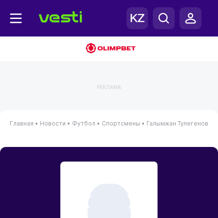
РЕКЛАМА
Главная
•
Новости
•
Футбол
•
Спортсмены
•
Галымжан Тулегенов