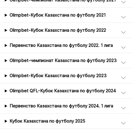
Olimpbet-чемпионат Казахстана по футболу 2021
Olimpbet-Кубок Казахстана по футболу 2021
Olimpbet-Кубок Казахстана по футболу 2022
Первенство Казахстана по футболу 2022. 1 лига
Olimpbet-чемпионат Казахстана по футболу 2023
Olimpbet-Кубок Казахстана по футболу 2023
Olimpbet QFL-Кубок Казахстана по футболу 2024
Первенство Казахстана по футболу 2024. 1 лига
Кубок Казахстана по футболу 2025