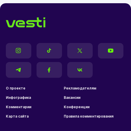
О проекте
Рекламодателям
Инфографика
Вакансии
Комментарии
Конференции
Карта сайта
Правила комментирования