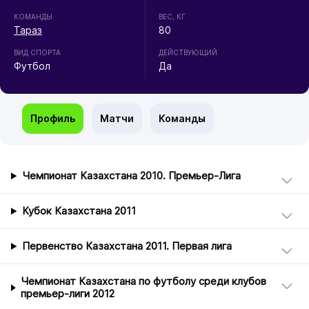
КОМАНДЫ
ВЕС, КГ
Тараз
80
ВИД СПОРТА
ДЕЙСТВУЮЩИЙ
Футбол
Да
Профиль
Матчи
Команды
Чемпионат Казахстана 2010. Премьер-Лига
Кубок Казахстана 2011
Первенство Казахстана 2011. Первая лига
Чемпионат Казахстана по футболу среди клубов
премьер-лиги 2012