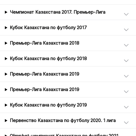
Чемпионат Казахстана 2017. Премьер-Лига
Кубок Казахстана по футболу 2017
Премьер-Лига Казахстана 2018
Кубок Казахстана по футболу 2018
Премьер-Лига Казахстана 2019
Премьер-Лига Казахстана 2019
Кубок Казахстана по футболу 2019
Первенство Казахстана по футболу 2020. 1 лига