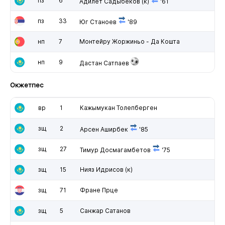
пз
6
Адилет Садыбеков
(к)
'61
пз
33
Юг Станоев
'89
нп
7
Монтейру Жоржиньо - Да Кошта
нп
9
Дастан Сатпаев
Окжетпес
вр
1
Кажымукан Толепберген
зщ
2
Арсен Аширбек
'85
зщ
27
Тимур Досмагамбетов
'75
зщ
15
Нияз Идрисов
(к)
зщ
71
Фране Прце
зщ
5
Санжар Сатанов