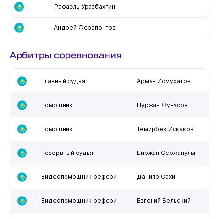
Рафаэль Уразбахтин
Андрей Ферапонтов
Арбитры соревнования
Главный судья
Арман Исмуратов
Помощник
Нуржан Жунусов
Помощник
Темирбек Искаков
Резервный судья
Биржан Сержанулы
Видеопомощник рефери
Данияр Сахи
Видеопомощник рефери
Евгений Бельский