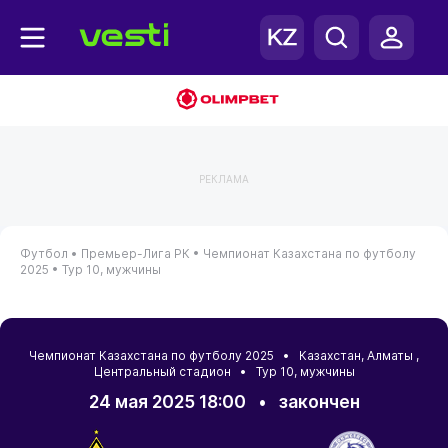
РЕКЛАМА
Футбол •
Премьер-Лига РК •
Чемпионат Казахстана по футболу
2025 •
Тур 10, мужчины
Чемпионат Казахстана по футболу 2025 •
Казахстан
,
Алматы
,
Центральный стадион • Тур 10, мужчины
24 мая 2025 18:00
•
закончен