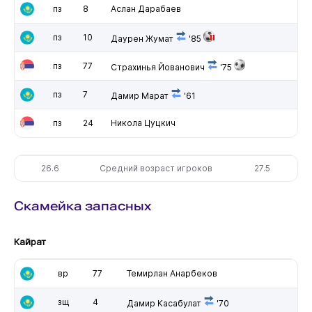
пз
8
Аслан Дарабаев
пз
10
Даурен Жумат
'85
пз
77
Страхинья Йованович
'75
пз
7
Дамир Марат
'61
пз
24
Никола Цуцкич
26.6
Средний возраст игроков
27.5
Скамейка запасных
Кайрат
вр
77
Темирлан Анарбеков
зщ
4
Дамир Касабулат
'70