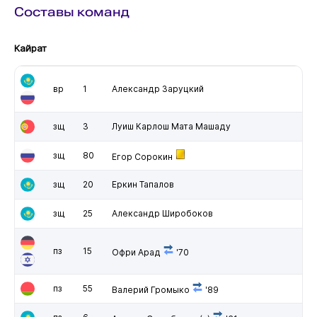
Составы команд
Кайрат
вр
1
Александр Заруцкий
зщ
3
Луиш Карлош Мата Машаду
зщ
80
Егор Сорокин
зщ
20
Еркин Тапалов
зщ
25
Александр Широбоков
пз
15
Офри Арад
'70
пз
55
Валерий Громыко
'89