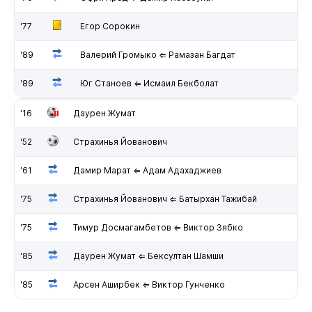
'77
Егор Сорокин
'89
Валерий Громыко ⇐ Рамазан Багдат
'89
Юг Станоев ⇐ Исмаил Бекболат
'16
Даурен Жумат
'52
Страхинья Йованович
'61
Дамир Марат ⇐ Адам Адахаджиев
'75
Страхинья Йованович ⇐ Батырхан Тажибай
'75
Тимур Досмагамбетов ⇐ Виктор Зябко
'85
Даурен Жумат ⇐ Бексултан Шамши
'85
Арсен Аширбек ⇐ Виктор Гунченко