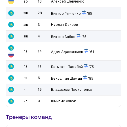
вр
16
Алексей Шевченко
зщ
28
Виктор Гунченко
'85
зщ
3
Нурлан Даиров
зщ
4
Виктор Зябко
'75
пз
14
Адам Адахаджиев
'61
пз
11
Батырхан Тажибай
'75
пз
6
Бексултан Шамши
'85
нп
19
Владислав Прокопенко
нп
9
Шынгыс Флюк
Тренеры команд