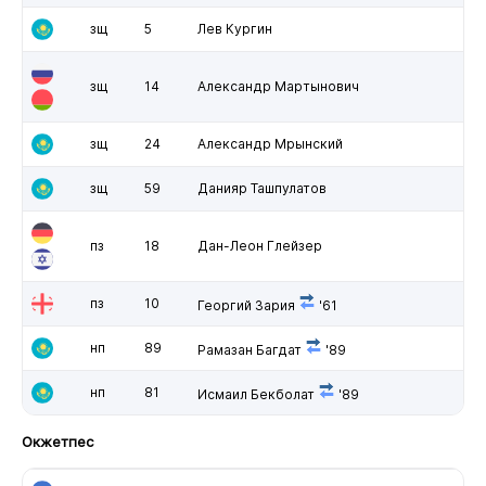
зщ
5
Лев Кургин
зщ
14
Александр Мартынович
зщ
24
Александр Мрынский
зщ
59
Данияр Ташпулатов
пз
18
Дан-Леон Глейзер
пз
10
Георгий Зария
'61
нп
89
Рамазан Багдат
'89
нп
81
Исмаил Бекболат
'89
Окжетпес