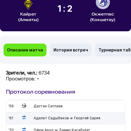
1:2
Кайрат
Окжетпес
(Алматы)
(Кокшетау)
Описание матча
История встреч
Турнирная та
Зрители, чел.:
6734
Просмотров:
-
Протокол соревнования
'56
Дастан Сатпаев
'61
Адилет Садыбеков ⇐ Георгий Зария
'70
Офри Арад ⇐ Дамир Касабулат