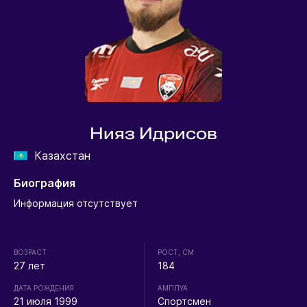
Нияз Идрисов
Казахстан
Биография
Информация отсутствует
ВОЗРАСТ
РОСТ, СМ
27 лет
184
ДАТА РОЖДЕНИЯ
АМПЛУА
21 июля 1999
Спортсмен