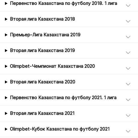
Первенство Казахстана по футболу 2018. 1 лига
Вторая лига Казахстана 2018
Премьер-Лига Казахстана 2019
Вторая лига Казахстана 2019
Olimpbet-Чемпионат Казахстана 2020
Вторая лига Казахстана 2020
Первенство Казахстана по футболу 2021. 1 лига
Вторая лига Казахстана 2021
Olimpbet-Кубок Казахстана по футболу 2021