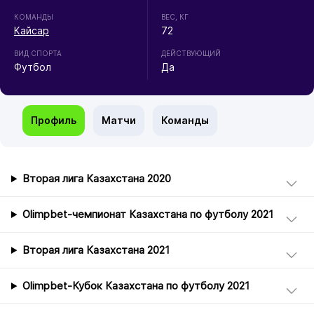
КОМАНДЫ
ВЕС, КГ
Кайсар
72
ВИД СПОРТА
ДЕЙСТВУЮЩИЙ
Футбол
Да
Профиль
Матчи
Команды
Вторая лига Казахстана 2020
Olimpbet-чемпионат Казахстана по футболу 2021
Вторая лига Казахстана 2021
Olimpbet-Кубок Казахстана по футболу 2021