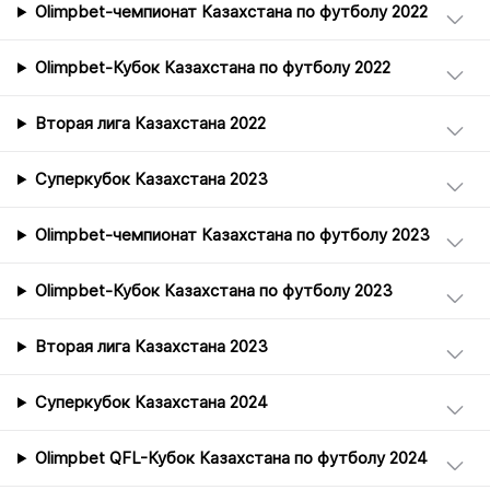
Olimpbet-чемпионат Казахстана по футболу 2022
Olimpbet-Кубок Казахстана по футболу 2022
Вторая лига Казахстана 2022
Суперкубок Казахстана 2023
Olimpbet-чемпионат Казахстана по футболу 2023
Olimpbet-Кубок Казахстана по футболу 2023
Вторая лига Казахстана 2023
Суперкубок Казахстана 2024
Olimpbet QFL-Кубок Казахстана по футболу 2024