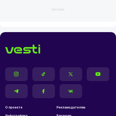
РЕКЛАМА
О проекте
Рекламодателям
Инфографика
Вакансии