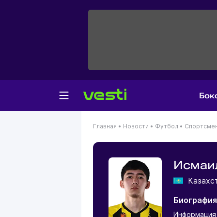
Бок
Главная
•
Новости
•
Футбол
•
Спортсме
Исмаи
Казахс
Биография
Информация 