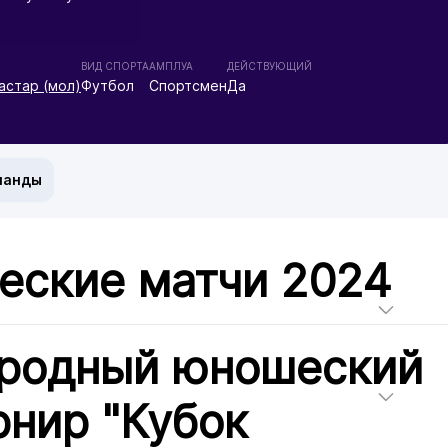
ВИД СПОРТА
АМПЛУА
ДЕЙСТВУЮЩИЙ
астар (мол)
Футбол
Спортсмен
Да
манды
еские матчи 2024
родный юношеский
рнир "Кубок