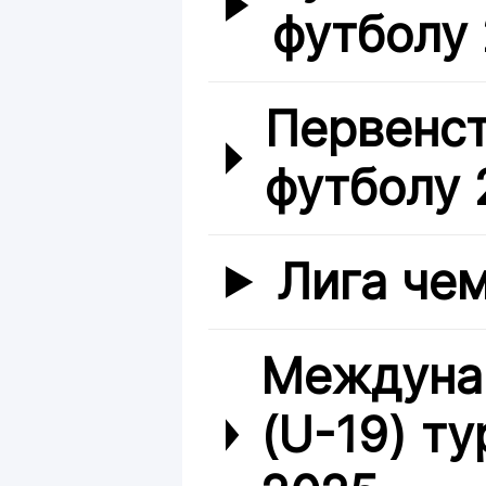
футболу
Первенст
футболу 
Лига че
Междуна
(U-19) т