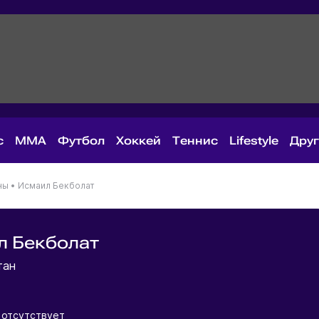
с
MMA
Футбол
Хоккей
Теннис
Lifestyle
Дру
ны
•
Исмаил Бекболат
л Бекболат
тан
отсутствует