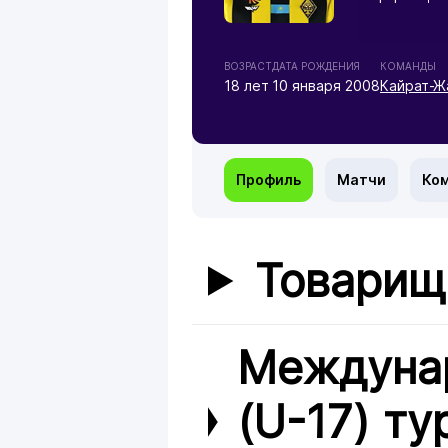
ВОЗРАСТ
ДАТА РОЖДЕНИЯ
КОМАНДЫ
18 лет
10 января 2008
Кайрат-Ж
Профиль
Матчи
Ко
Товарищ
Междуна
(U-17) ту