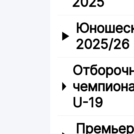
2025
Юношеск
2025/26
Отбороч
чемпиона
U-19
Премьер