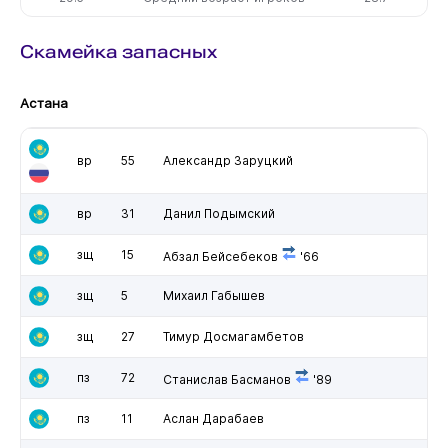
Скамейка запасных
Астана
вр
55
Александр Заруцкий
вр
31
Данил Подымский
зщ
15
Абзал Бейсебеков
'66
зщ
5
Михаил Габышев
зщ
27
Тимур Досмагамбетов
пз
72
Станислав Басманов
'89
пз
11
Аслан Дарабаев