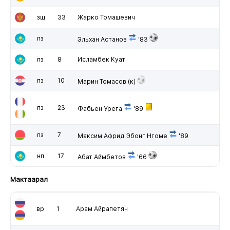
зщ
33
Жарко Томашевич
пз
Эльхан Астанов
'83
пз
8
Исламбек Куат
пз
10
Марин Томасов
(к)
пз
23
Фабьен Урега
'89
пз
7
Максим Африд Эбонг Нгоме
'89
нп
17
Абат Аймбетов
'66
Мактаарал
вр
1
Арам Айрапетян