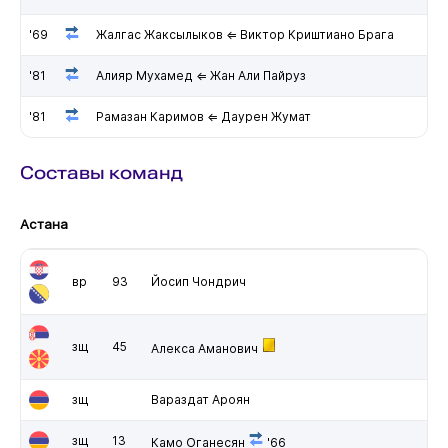
'69
Жалгас Жаксылыков ⇐ Виктор Криштиано Брага
'81
Алияр Мухамед ⇐ Жан Али Пайруз
'81
Рамазан Каримов ⇐ Даурен Жумат
Составы команд
Астана
вр
93
Йосип Чондрич
зщ
45
Алекса Аманович
зщ
Вараздат Ароян
зщ
13
Камо Оганесян
'66