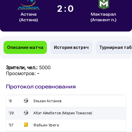
2:0
Астана
Мактаарал
(Астана)
(Атакент п.)
Описание матча
История встреч
Турнирная та
Зрители, чел.:
5000
Просмотров:
-
Протокол соревнования
'8
Эльхан Астанов
'29
Абат Аймбетов (Марин Томасов)
'57
Фабьен Урега