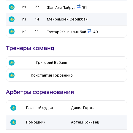
пз
77
Жан Али Пайруз
'81
пз
14
Мейрамбек Серикбай
нп
11
Тохтар Жангылышбай
'49
Тренеры команд
Григорий Бабаян
Константин Горовенко
Арбитры соревнования
Главный судья
Данил Горда
Помощник
Артем Конивец