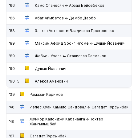
'66
Камо Оганесян ⇐ Абзал Бейсебеков
'66
Абат Аймбетов ⇐ Дембо Дарбо
'83
Эльхан Астанов ⇐ Владислав Прокопенко
'89
Максим Африд Эбонг Нгоме ⇐ Душан Йованчич
'89
Фабьен Урега ⇐ Станислав Басманов
'90
Душан Йованчич
'90+5
Алекса Аманович
'39
Рамазан Каримов
'46
Йепес Хуан Камило Сандовал ⇐ Сагадат Турсынбай
Жуниор Калонджи Кабананга ⇐ Тохтар
'49
Жангылышбай
'67
Сагадат Турсынбай