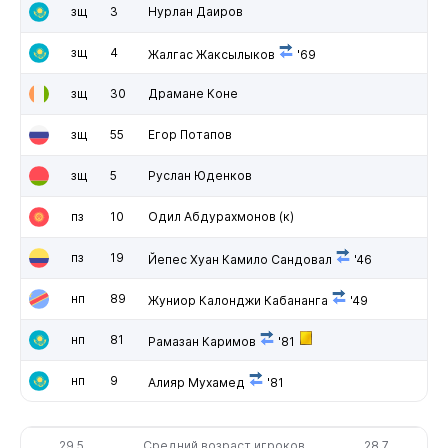
зщ
3
Нурлан Даиров
зщ
4
Жалгас Жаксылыков
'69
зщ
30
Драмане Коне
зщ
55
Егор Потапов
зщ
5
Руслан Юденков
пз
10
Одил Абдурахмонов
(к)
пз
19
Йепес Хуан Камило Сандовал
'46
нп
89
Жуниор Калонджи Кабананга
'49
нп
81
Рамазан Каримов
'81
нп
9
Алияр Мухамед
'81
29.5
Средний возраст игроков
28.7