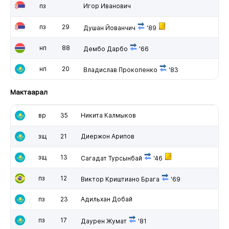
пз
Игор Иванович
пз
29
Душан Йованчич
'89
нп
88
Дембо Дарбо
'66
нп
20
Владислав Прокопенко
'83
Мактаарал
вр
35
Никита Калмыков
зщ
21
Диержон Арипов
зщ
13
Сагадат Турсынбай
'46
пз
12
Виктор Криштиано Брага
'69
пз
23
Адильхан Добай
пз
17
Даурен Жумат
'81