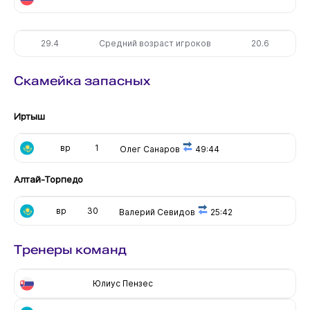
29.4
Средний возраст игроков
20.6
Скамейка запасных
Иртыш
вр
1
Олег Санаров
49:44
Алтай-Торпедо
вр
30
Валерий Севидов
25:42
Тренеры команд
Юлиус Пензес