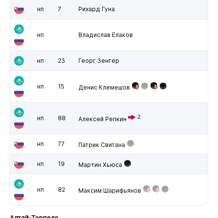
нп
7
Рихард Гуна
нп
Владислав Елаков
нп
23
Георг Зенгер
нп
15
Денис Клемешов
2
нп
88
Алексей Репкин
нп
77
Патрик Свитана
нп
19
Мартин Хьюса
нп
82
Максим Шарифьянов
Алтай-Торпедо