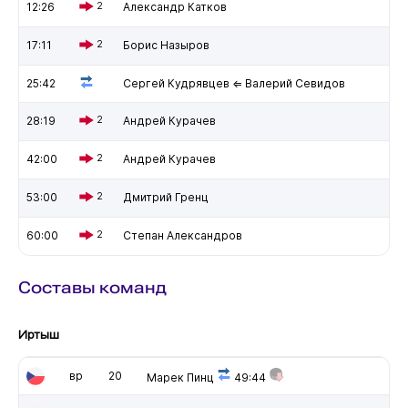
12:26
2
Александр Катков
17:11
2
Борис Назыров
25:42
Сергей Кудрявцев ⇐ Валерий Севидов
28:19
2
Андрей Курачев
42:00
2
Андрей Курачев
53:00
2
Дмитрий Гренц
60:00
2
Степан Александров
Составы команд
Иртыш
вр
20
Марек Пинц
49:44