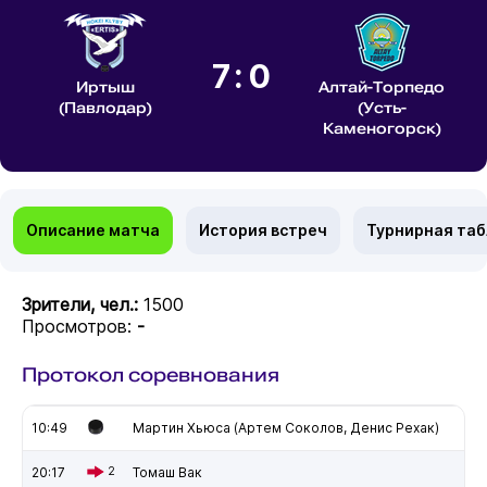
7:0
Иртыш
Алтай-Торпедо
(Павлодар)
(Усть-
Каменогорск)
Описание матча
История встреч
Турнирная та
Зрители, чел.:
1500
Просмотров:
-
Протокол соревнования
10:49
Мартин Хьюса (Артем Соколов, Денис Рехак)
20:17
2
Томаш Вак