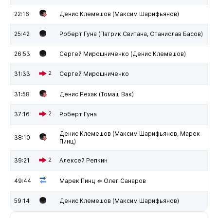
22:16
Денис Клемешов (Максим Шарифьянов)
25:42
Роберт Гуна (Патрик Свитана, Станислав Басов)
26:53
Сергей Мирошниченко (Денис Клемешов)
31:33
2
Сергей Мирошниченко
31:58
Денис Рехак (Томаш Вак)
37:16
2
Роберт Гуна
Денис Клемешов (Максим Шарифьянов, Марек
38:10
Пинц)
39:21
2
Алексей Репкин
49:44
Марек Пинц ⇐ Олег Санаров
59:14
Денис Клемешов (Максим Шарифьянов)