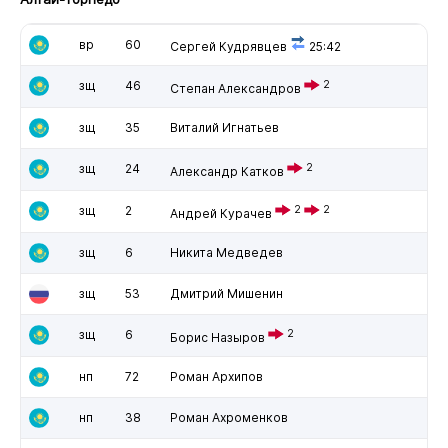
вр
60
Сергей Кудрявцев
25:42
зщ
46
2
Степан Александров
зщ
35
Виталий Игнатьев
зщ
24
2
Александр Катков
зщ
2
2
2
Андрей Курачев
зщ
6
Никита Медведев
зщ
53
Дмитрий Мишенин
зщ
6
2
Борис Назыров
нп
72
Роман Архипов
нп
38
Роман Ахроменков