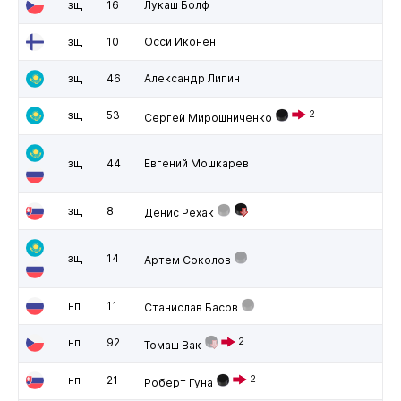
зщ
16
Лукаш Болф
зщ
10
Осси Иконен
зщ
46
Александр Липин
зщ
53
2
Сергей Мирошниченко
зщ
44
Евгений Мошкарев
зщ
8
Денис Рехак
зщ
14
Артем Соколов
нп
11
Станислав Басов
нп
92
2
Томаш Вак
нп
21
2
Роберт Гуна