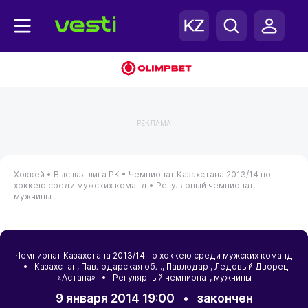
РЕКЛАМА
Хоккей •
Высшая лига РК •
Чемпионат Казахстана 2013/14 по
хоккею среди мужских команд •
Регулярный чемпионат,
мужчины
Чемпионат Казахстана 2013/14 по хоккею среди мужских команд
•
Казахстан
,
Павлодарская обл.
,
Павлодар
, Ледовый Дворец
«Астана» • Регулярный чемпионат, мужчины
9 января 2014 19:00
•
закончен