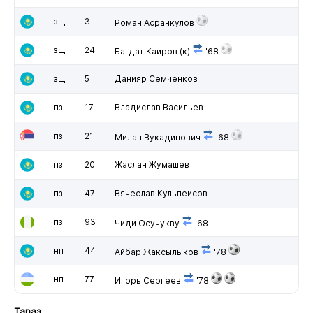
зщ
3
Роман Асранкулов
зщ
24
Багдат Каиров
(к)
'68
зщ
5
Данияр Семченков
пз
17
Владислав Васильев
пз
21
Милан Вукадинович
'68
пз
20
Жаслан Жумашев
пз
47
Вячеслав Кульпеисов
пз
93
Чиди Осучукву
'68
нп
44
Айбар Жаксылыков
'78
нп
77
Игорь Сергеев
'78
Тараз