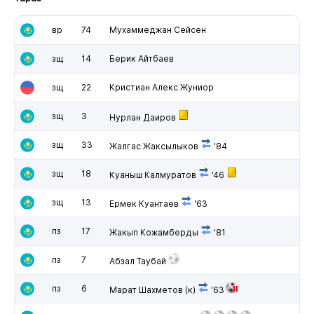
вр
74
Мухаммеджан Сейсен
зщ
14
Берик Айтбаев
зщ
22
Кристиан Алекс Жуниор
зщ
3
Нурлан Даиров
зщ
33
Жалгас Жаксылыков
'84
зщ
18
Куаныш Калмуратов
'46
зщ
13
Ермек Куантаев
'63
пз
17
Жакып Кожамберды
'81
пз
7
Абзал Таубай
пз
6
Марат Шахметов
(к)
'63