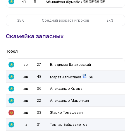
нп
9
Абылайхан Жумабек
25.6
Средний возраст игроков
27.3
Скамейка запасных
Тобол
вр
27
Владимир Шпаковский
зщ
48
Марат Алписпаев
'68
зщ
36
Александр Крыца
зщ
22
Александр Марочкин
зщ
33
Жарко Томашевич
пз
31
Токтар Байдавлетов