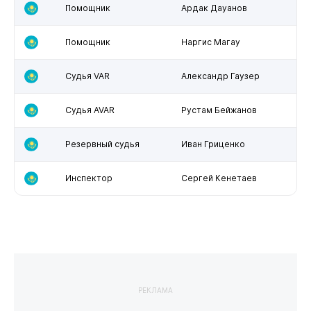
Помощник
Ардак Дауанов
Помощник
Наргис Магау
Судья VAR
Александр Гаузер
Судья AVAR
Рустам Бейжанов
Резервный судья
Иван Гриценко
Инспектор
Сергей Кенетаев
РЕКЛАМА