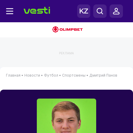
РЕКЛАМА
Главная
•
Новости
•
Футбол
•
Спортсмены
•
Дмитрий Панов