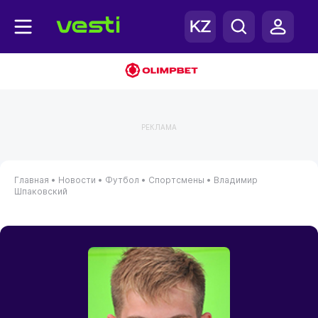
РЕКЛАМА
Главная
•
Новости
•
Футбол
•
Спортсмены
•
Владимир
Шпаковский