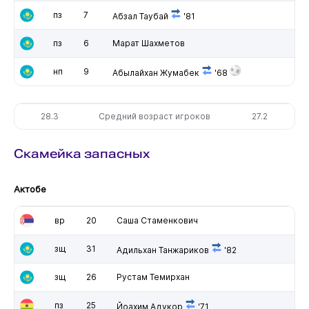
пз
7
Абзал Таубай
'81
пз
6
Марат Шахметов
нп
9
Абылайхан Жумабек
'68
28.3
Средний возраст игроков
27.2
Скамейка запасных
Актобе
вр
20
Саша Стаменкович
зщ
31
Адильхан Танжариков
'82
зщ
26
Рустам Темирхан
пз
25
Йоахим Адукор
'71