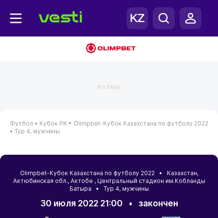
РЕКЛАМА
Футбол •
Кубок РК •
Olimpbet-Кубок Казахстана по футболу 2022
•
Тур 4, мужчины
Olimpbet-Кубок Казахстана по футболу 2022 •
Казахстан
,
Актюбинская обл.
,
Актобе
, Центральный стадион им.Кобланды
Батыра • Тур 4, мужчины
30 июля 2022 21:00
•
закончен