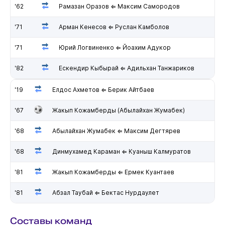
'62
Рамазан Оразов ⇐ Максим Самородов
'71
Арман Кенесов ⇐ Руслан Камболов
'71
Юрий Логвиненко ⇐ Йоахим Адукор
'82
Ескендир Кыбырай ⇐ Адильхан Танжариков
'19
Елдос Ахметов ⇐ Берик Айтбаев
'67
Жакып Кожамберды (Абылайхан Жумабек)
'68
Абылайхан Жумабек ⇐ Максим Дегтярев
'68
Динмухамед Караман ⇐ Куаныш Калмуратов
'81
Жакып Кожамберды ⇐ Ермек Куантаев
'81
Абзал Таубай ⇐ Бектас Нурдаулет
Составы команд