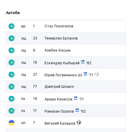
Актобе
вр
1
Стас Покатилов
зщ
23
Темирлан Ерланов
зщ
6
Алибек Касым
зщ
16
Ескендир Кыбырай
'82
зщ
27
Юрий Логвиненко
(к)
'71
зщ
77
Дмитрий Шомко
пз
19
Арман Кенесов
'71
пз
17
Рамазан Оразов
'62
нп
7
Виталий Балашов