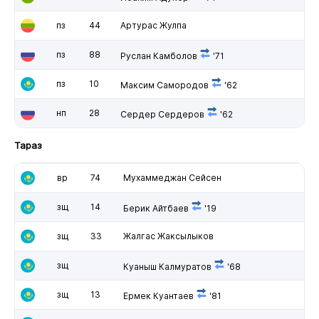
пз
44
Артурас Жулпа
пз
88
Руслан Камболов
'71
пз
10
Максим Самородов
'62
нп
28
Сердер Сердеров
'62
Тараз
вр
74
Мухаммеджан Сейсен
зщ
14
Берик Айтбаев
'19
зщ
33
Жалгас Жаксылыков
зщ
Куаныш Калмуратов
'68
зщ
13
Ермек Куантаев
'81