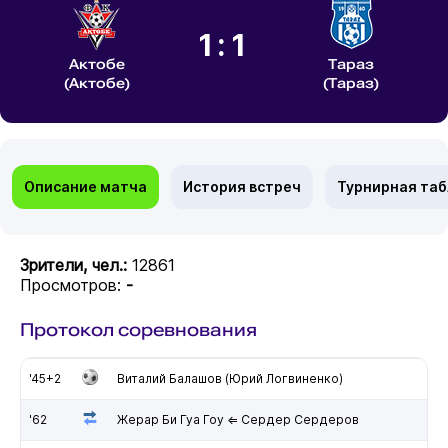
1:1
Актобе
Тараз
(Актобе)
(Тараз)
Описание матча
История встреч
Турнирная та
Зрители, чел.:
12861
Просмотров:
-
Протокол соревнования
'45+2
Виталий Балашов (Юрий Логвиненко)
'62
Жерар Би Гуа Гоу ⇐ Сердер Сердеров