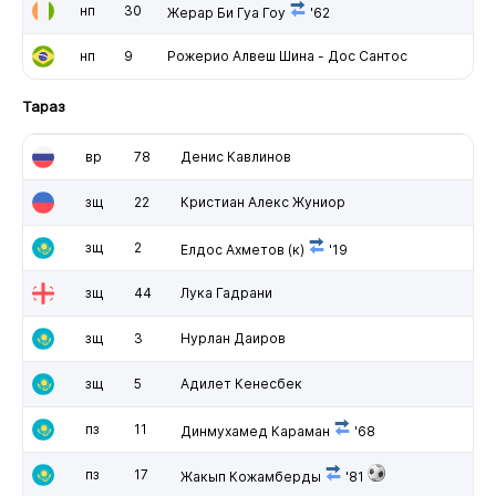
нп
30
Жерар Би Гуа Гоу
'62
нп
9
Рожерио Алвеш Шина - Дос Сантос
Тараз
вр
78
Денис Кавлинов
зщ
22
Кристиан Алекс Жуниор
зщ
2
Елдос Ахметов
(к)
'19
зщ
44
Лука Гадрани
зщ
3
Нурлан Даиров
зщ
5
Адилет Кенесбек
пз
11
Динмухамед Караман
'68
пз
17
Жакып Кожамберды
'81