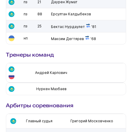
пз
21
Даурен Жумат
пз
88
Ерсултан Калдыбеков
пз
25
Бектас Нурдаулет
'81
нп
Максим Дегтярев
'68
Тренеры команд
Андрей Карпович
Нуркен Мазбаев
Арбитры соревнования
Главный судья
Григорий Московченко