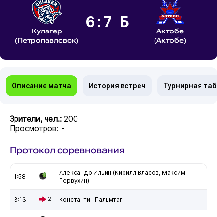
6:7 Б
Кулагер
Актобе
(Петропавловск)
(Актобе)
Описание матча
История встреч
Турнирная та
Зрители, чел.:
200
Просмотров:
-
Протокол соревнования
Александр Ильин (Кирилл Власов, Максим
1:58
Первухин)
3:13
2
Константин Пальмтаг