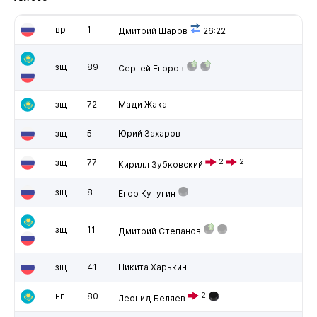
вр
1
Дмитрий Шаров
26:22
зщ
89
Сергей Егоров
зщ
72
Мади Жакан
зщ
5
Юрий Захаров
зщ
77
2
2
Кирилл Зубковский
зщ
8
Егор Кутугин
зщ
11
Дмитрий Степанов
зщ
41
Никита Харькин
нп
80
2
Леонид Беляев