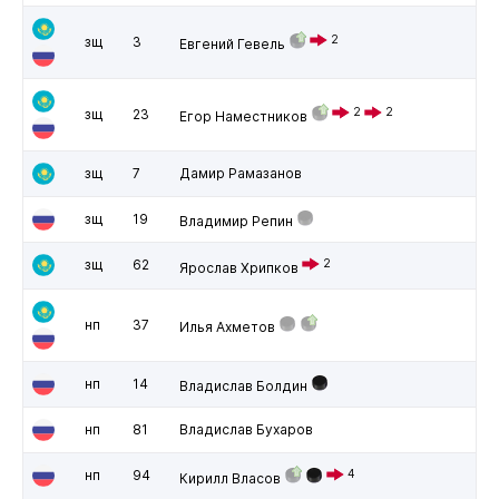
2
зщ
3
Евгений Гевель
2
2
зщ
23
Егор Наместников
зщ
7
Дамир Рамазанов
зщ
19
Владимир Репин
зщ
62
2
Ярослав Хрипков
нп
37
Илья Ахметов
нп
14
Владислав Болдин
нп
81
Владислав Бухаров
нп
94
4
Кирилл Власов