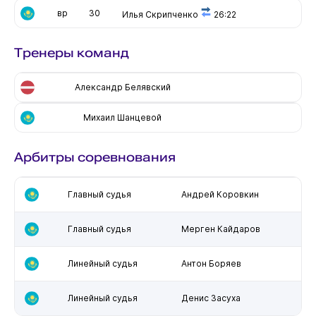
вр
30
Илья Скрипченко
26:22
Тренеры команд
Александр Белявский
Михаил Шанцевой
Арбитры соревнования
Главный судья
Андрей Коровкин
Главный судья
Мерген Кайдаров
Линейный судья
Антон Боряев
Линейный судья
Денис Засуха