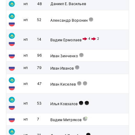
нп
48
Даниил Е. Васильев
нп
52
Александр Воронин
4
2
нп
14
Вадим Ермолаев
нп
96
Иван Зинченко
нп
79
Иван Иванов
нп
47
Иван Киселев
нп
53
Илья Ковзалов
нп
7
Вадим Митряков