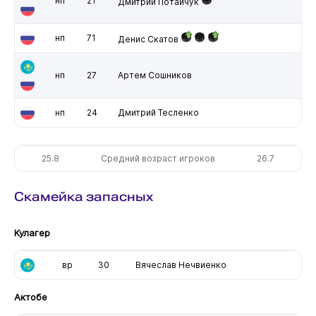
нп
21
Дмитрий Потайчук
нп
71
Денис Скатов
нп
27
Артем Сошников
нп
24
Дмитрий Тесленко
25.8
Средний возраст игроков
26.7
Скамейка запасных
Кулагер
вр
30
Вячеслав Нечвиенко
Актобе