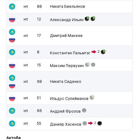
нп
88
Никита Емельянов
нп
12
Александр Ильин
нп
17
Дмитрий Макеев
нп
8
2
Константин Пальмтаг
нп
15
Максим Первухин
нп
98
Никита Сиденко
нп
51
Ильдус Сулейманов
нп
66
Андрей Фролов
нп
55
2
Данияр Хасенов
Актобе