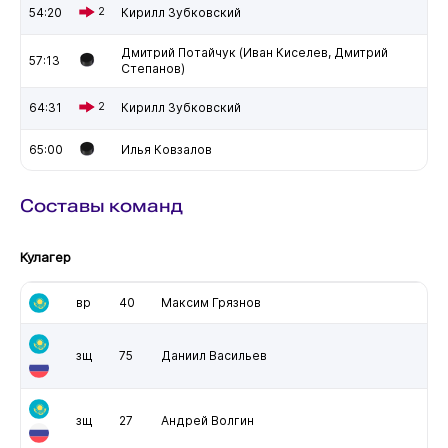
54:20
2
Кирилл Зубковский
Дмитрий Потайчук (Иван Киселев, Дмитрий
57:13
Степанов)
64:31
2
Кирилл Зубковский
65:00
Илья Ковзалов
Составы команд
Кулагер
вр
40
Максим Грязнов
зщ
75
Даниил Васильев
зщ
27
Андрей Волгин