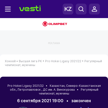
РЕКЛАМА
Хоккей •
Высшая лига РК •
Pro Hokei Ligasy 2021/22 •
Регулярный
чемпионат, мужчины
Pro Hokei Ligasy 2021/22 •
Казахстан
,
Северо-Казахстанская
обл.
,
Петропавловск
, ДС им. А. Винокурова • Регулярный
чемпионат, мужчины
6 сентября 2021 19:00
•
закончен