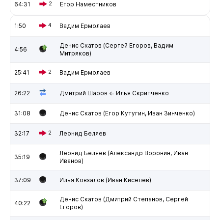
64:31
2
Егор Наместников
1:50
4
Вадим Ермолаев
Денис Скатов (Сергей Егоров, Вадим
4:56
Митряков)
25:41
2
Вадим Ермолаев
26:22
Дмитрий Шаров ⇐ Илья Скрипченко
31:08
Денис Скатов (Егор Кутугин, Иван Зинченко)
32:17
2
Леонид Беляев
Леонид Беляев (Александр Воронин, Иван
35:19
Иванов)
37:09
Илья Ковзалов (Иван Киселев)
Денис Скатов (Дмитрий Степанов, Сергей
40:22
Егоров)