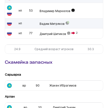
нп
53
Владимир Маркелов
нп
Вадим Митряков
нп
77
2
Дмитрий Шитиков
24.9
Средний возраст игроков
30.3
Скамейка запасных
Сарыарка
вр
90
Жакен Ибрагимов
Арлан
вр
20
Дмитрий Зыкин