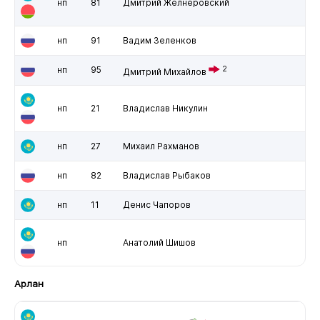
нп
81
Дмитрий Желнеровский
нп
91
Вадим Зеленков
нп
95
2
Дмитрий Михайлов
нп
21
Владислав Никулин
нп
27
Михаил Рахманов
нп
82
Владислав Рыбаков
нп
11
Денис Чапоров
нп
Анатолий Шишов
Арлан