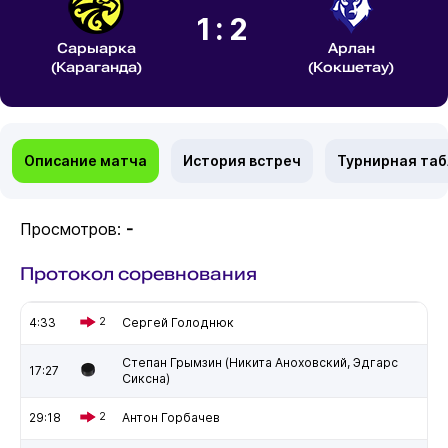
1:2
Сарыарка
Арлан
(Караганда)
(Кокшетау)
Описание матча
История встреч
Турнирная та
Просмотров:
-
Протокол соревнования
4:33
2
Сергей Голоднюк
Степан Грымзин (Никита Аноховский, Эдгарс
17:27
Сиксна)
29:18
2
Антон Горбачев