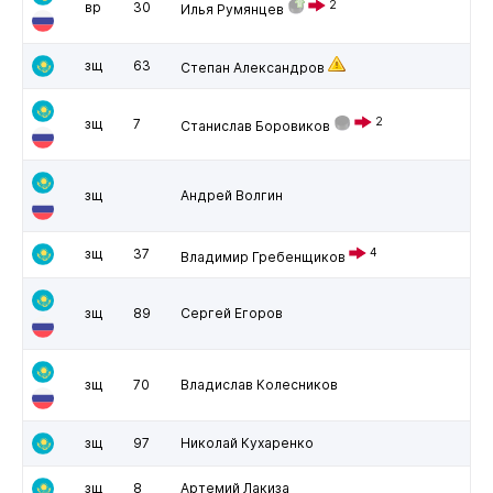
2
вр
30
Илья Румянцев
зщ
63
Степан Александров
2
зщ
7
Станислав Боровиков
зщ
Андрей Волгин
зщ
37
4
Владимир Гребенщиков
зщ
89
Сергей Егоров
зщ
70
Владислав Колесников
зщ
97
Николай Кухаренко
зщ
8
Артемий Лакиза