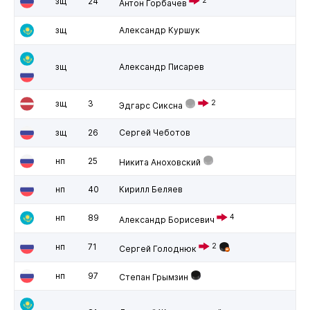
зщ
24
Антон Горбачев
зщ
Александр Куршук
зщ
Александр Писарев
зщ
3
2
Эдгарс Сиксна
зщ
26
Сергей Чеботов
нп
25
Никита Аноховский
нп
40
Кирилл Беляев
нп
89
4
Александр Борисевич
нп
71
2
Сергей Голоднюк
нп
97
Степан Грымзин