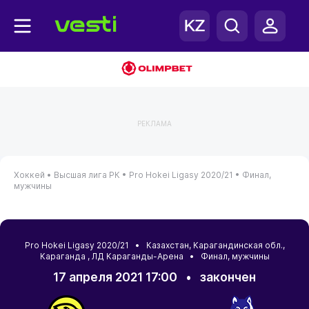
РЕКЛАМА
Хоккей •
Высшая лига РК •
Pro Hokei Ligasy 2020/21 •
Финал,
мужчины
Pro Hokei Ligasy 2020/21 •
Казахстан
,
Карагандинская обл.
,
Караганда
, ЛД Караганды-Арена • Финал, мужчины
17 апреля 2021 17:00
•
закончен