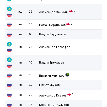
2
зщ
22
Александр Ханьжин
нп
24
2
Роман Бердников
нп
9
Вадим Бердников
нп
25
Александр Евграфов
нп
10
Вадим Ермолаев
нп
11
Виталий Жиляков
нп
47
Никита Жуков
нп
79
2
Александр Куваев
нп
17
Константин Куликов