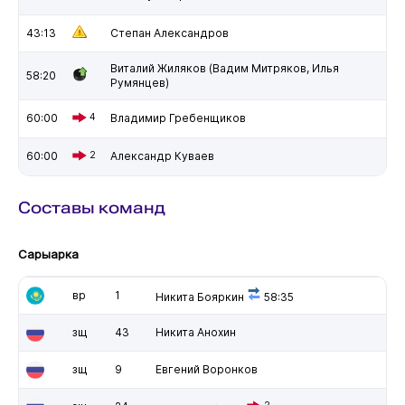
43:13
Степан Александров
Виталий Жиляков (Вадим Митряков, Илья
58:20
Румянцев)
60:00
4
Владимир Гребенщиков
60:00
2
Александр Куваев
Составы команд
Сарыарка
вр
1
Никита Бояркин
58:35
зщ
43
Никита Анохин
зщ
9
Евгений Воронков
2