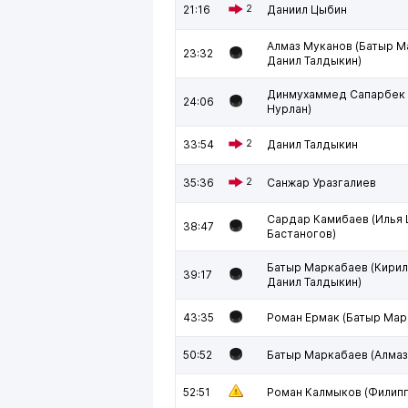
21:16
2
Даниил Цыбин
Алмаз Муканов (Батыр М
23:32
Данил Талдыкин)
Динмухаммед Сапарбек 
24:06
Нурлан)
33:54
2
Данил Талдыкин
35:36
2
Санжар Уразгалиев
Сардар Камибаев (Илья 
38:47
Бастаногов)
Батыр Маркабаев (Кирил
39:17
Данил Талдыкин)
43:35
Роман Ермак (Батыр Мар
50:52
Батыр Маркабаев (Алмаз
52:51
Роман Калмыков (Филипп