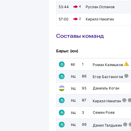
53:44
4
Руслан Оспанов
57:00
2
Кирилл Никитин
Составы команд
Барыс (юн)
вр
1
Роман Калмыков
зщ
86
Егор Бастаногов
зщ
93
Даниэль Коган
зщ
87
Кирилл Никитин
зщ
3
Семен Роев
зщ
99
Данил Талдыкин