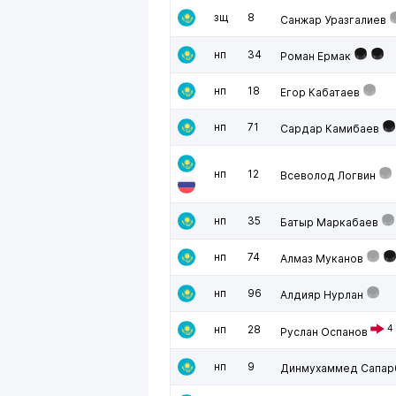
зщ
8
Санжар Уразгалиев
нп
34
Роман Ермак
нп
18
Егор Кабатаев
нп
71
Сардар Камибаев
нп
12
Всеволод Логвин
нп
35
Батыр Маркабаев
нп
74
Алмаз Муканов
нп
96
Алдияр Нурлан
нп
28
4
Руслан Оспанов
нп
9
Динмухаммед Сапар