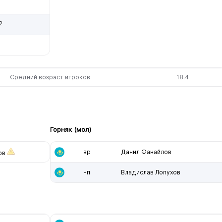
2
Средний возраст игроков
18.4
Горняк (мол)
вр
Данил Фанайлов
ов
нп
Владислав Лопухов