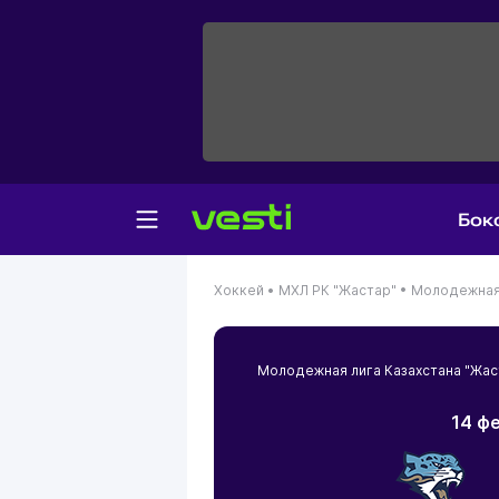
Бок
Хоккей •
МХЛ РК "Жастар" •
Молодежная 
Молодежная лига Казахстана "Жа
14 ф