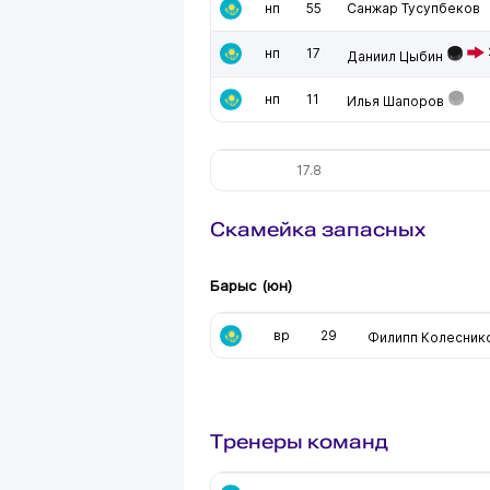
нп
55
Санжар Тусупбеков
нп
17
Даниил Цыбин
нп
11
Илья Шапоров
17.8
Скамейка запасных
Барыс (юн)
вр
29
Филипп Колесник
Тренеры команд