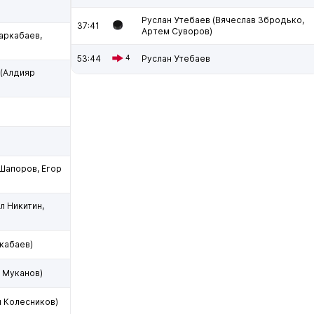
Руслан Утебаев (Вячеслав Збродько,
37:41
Артем Суворов)
аркабаев,
53:44
4
Руслан Утебаев
(Алдияр
Шапоров, Егор
л Никитин,
кабаев)
 Муканов)
 Колесников)