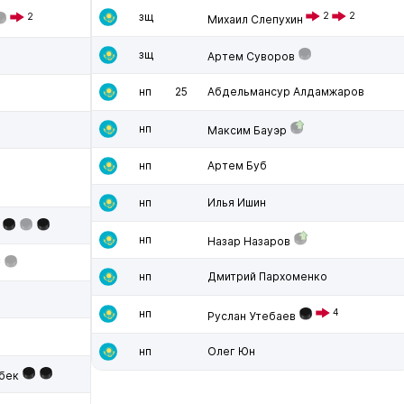
зщ
2
2
2
Михаил Слепухин
зщ
Артем Суворов
нп
25
Абдельмансур Алдамжаров
нп
Максим Бауэр
нп
Артем Буб
нп
Илья Ишин
нп
Назар Назаров
нп
Дмитрий Пархоменко
нп
4
Руслан Утебаев
нп
Олег Юн
бек