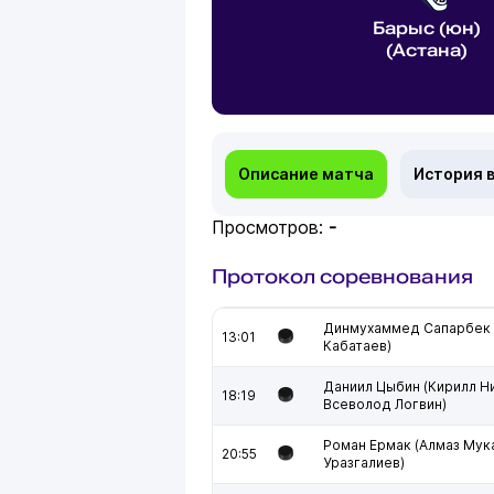
Барыс (юн)
(Астана)
Описание матча
История 
Просмотров:
-
Протокол соревнования
Динмухаммед Сапарбек 
13:01
Кабатаев)
Даниил Цыбин (Кирилл Ни
18:19
Всеволод Логвин)
Роман Ермак (Алмаз Мук
20:55
Уразгалиев)