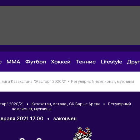
с
MMA
Футбол
Хоккей
Теннис
Lifestyle
Дру
лига Казахстана "Жастар" 2020/21 •
Регулярный чемпионат, мужчины
стар" 2020/21 •
Казахстан
,
Астана
, СК Барыс Арена • Регулярный
чемпионат, мужчины
евраля 2021 17:00
•
закончен