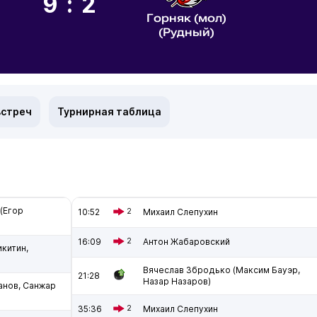
9:2
Горняк (мол)
(Рудный)
встреч
Турнирная таблица
(Егор
10:52
2
Михаил Слепухин
16:09
2
Антон Жабаровский
китин,
Вячеслав Збродько (Максим Бауэр,
21:28
Назар Назаров)
анов, Санжар
35:36
2
Михаил Слепухин