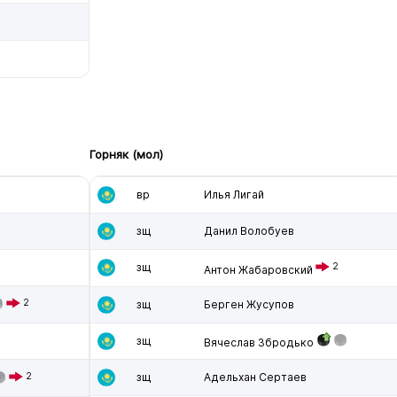
Горняк (мол)
вр
Илья Лигай
зщ
Данил Волобуев
зщ
2
Антон Жабаровский
2
зщ
Берген Жусупов
зщ
Вячеслав Збродько
2
зщ
Адельхан Сертаев