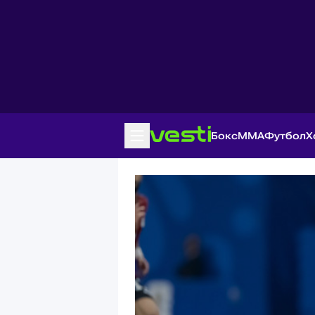
Бокс
MMA
Футбол
Х