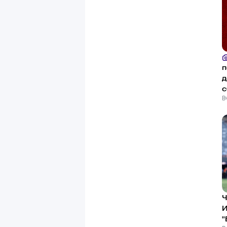
п
д
с
В
Ч
И
"