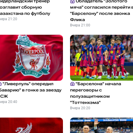
идерландский тренер
Обладатель "Золотого
озглавит сборную
мяча" согласился перейти 
азахстана по футболу
"Барселону" после звонка
чера 21:20
Флика
Вчера 21:00
"Ливерпуль" опередил
"Барселона" начала
Баварию" в гонке за звезду
переговоры с
ПСЖ
полузащитником
чера 20:40
"Тоттенхэма"
Вчера 20:20