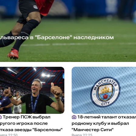
львареса в "Барселоне" наследником
Тренер ПСЖ выбрал
18-летний талант отказа
ругого игрока после
родному клубу и выбрал
тказа звезды "Барселоны"
"Манчестер Сити"
чера 22:50
Вчера 22:25