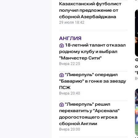
Казахстанский футболист
получил предложение от
сборной Азербайджана
29 июля 18:42
АНГЛИЯ
18-летний талант отказал
родному клубу и выбрал
"Манчестер Сити"
Ф
Вчера 22:25
о
"
"Ливерпуль" опередил
В
"Баварию" в гонке за звезду
ПСЖ
Вчера 20:40
"Ливерпуль" решил
перехватить у "Арсенала"
дорогостоящего игрока
сборной Англии
Вчера 20:00