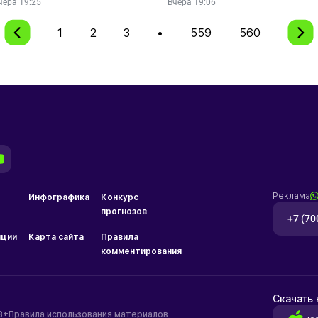
чера 19:25
Вчера 19:06
1
2
3
•
559
560
Реклама
Инфографика
Конкурс
прогнозов
+7 (70
ции
Карта сайта
Правила
комментирования
Скачать
8+
Правила использования материалов