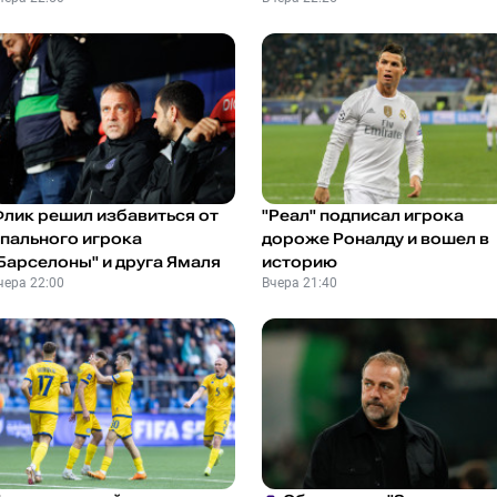
лик решил избавиться от
"Реал" подписал игрока
пального игрока
дороже Роналду и вошел в
Барселоны" и друга Ямаля
историю
чера 22:00
Вчера 21:40