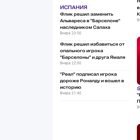
Н
ИСПАНИЯ
в
К
Флик решил заменить
В
Альвареса в "Барселоне"
наследником Салаха
Вчера 23:50
Флик решил избавиться от
опального игрока
"Барселоны" и друга Ямаля
Вчера 22:00
"Реал" подписал игрока
дороже Роналду и вошел в
историю
Вчера 21:40
"
В