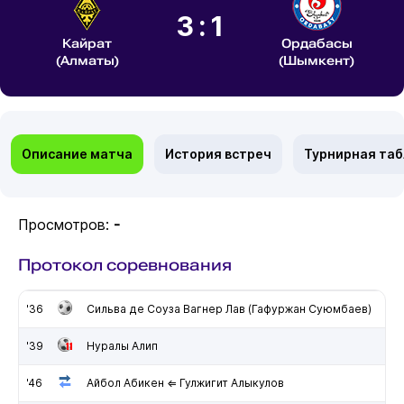
3:1
Кайрат
Ордабасы
(Алматы)
(Шымкент)
Описание матча
История встреч
Турнирная та
Просмотров:
-
Протокол соревнования
'36
Сильва де Соуза Вагнер Лав (Гафуржан Суюмбаев)
'39
Нуралы Алип
'46
Айбол Абикен ⇐ Гулжигит Алыкулов