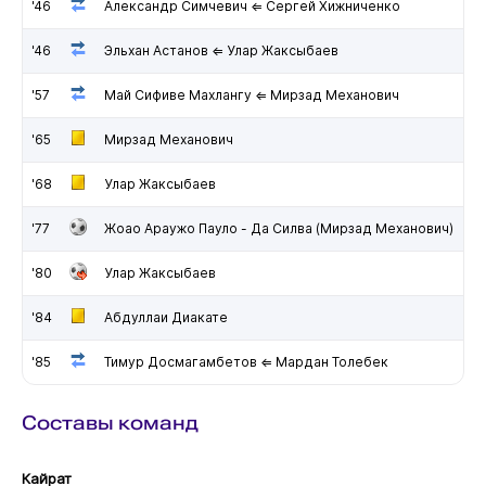
'46
Александр Симчевич ⇐ Сергей Хижниченко
'46
Эльхан Астанов ⇐ Улар Жаксыбаев
'57
Май Сифиве Махлангу ⇐ Мирзад Механович
'65
Мирзад Механович
'68
Улар Жаксыбаев
'77
Жоао Араужо Пауло - Да Силва (Мирзад Механович)
'80
Улар Жаксыбаев
'84
Абдуллаи Диакате
'85
Тимур Досмагамбетов ⇐ Мардан Толебек
Составы команд
Кайрат