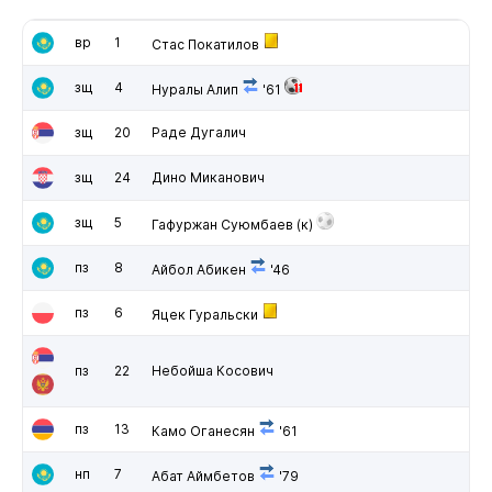
вр
1
Стас Покатилов
зщ
4
Нуралы Алип
'61
зщ
20
Раде Дугалич
зщ
24
Дино Миканович
зщ
5
Гафуржан Суюмбаев
(к)
пз
8
Айбол Абикен
'46
пз
6
Яцек Гуральски
пз
22
Небойша Косович
пз
13
Камо Оганесян
'61
нп
7
Абат Аймбетов
'79