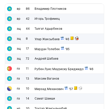
вр
86
Владимир Плотников
вр
42
Игорь Трофимец
зщ
44
Талгат Адырбеков
зщ
8
Улар Жаксыбаев
'46
зщ
17
Мардан Толебек
'85
зщ
72
Андрей Шабаев
пз
11
Рубен Луис Маурисиу Бриджидо
'46
пз
13
Максим Ваганов
пз
10
Мирзад Механович
'57
пз
14
Самат Шамши
нп
20
Тохтар Жангылышбай