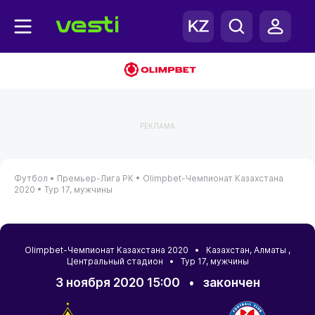
РЕКЛАМА
Футбол •
Премьер-Лига РК •
Olimpbet-Чемпионат Казахстана
2020 •
Тур 17, мужчины
Olimpbet-Чемпионат Казахстана 2020 •
Казахстан
,
Алматы
,
Центральный стадион • Тур 17, мужчины
3 ноября 2020 15:00
•
закончен