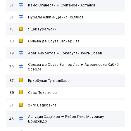
'61
Камо Оганесян ⇐ Султанбек Астанов
'61
Нуралы Алип ⇐ Денис Поляков
'75
Яцек Гуральски
'78
Сильва де Соуза Вагнер Лав
'79
Абат Аймбетов ⇐ Еркебулан Тунгышбаев
Сильва де Соуза Вагнер Лав ⇐ Адеринсола Хабиб
'79
Эсеола
'87
Еркебулан Тунгышбаев
'89
Стас Покатилов
'31
Зиги Бадибанга
Аслудин Хаджиев ⇐ Рубен Луис Маурисиу
'46
Бриджидо