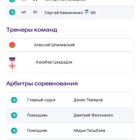
нп
91
Сергей Хижниченко
'46
Тренеры команд
Алексей Шпилевский
Кахабер Цхададзе
Арбитры соревнования
Главный судья
Денис Тевяшов
Помощник
Дмитрий Филоненко
Помощник
Айдын Тасыбаев