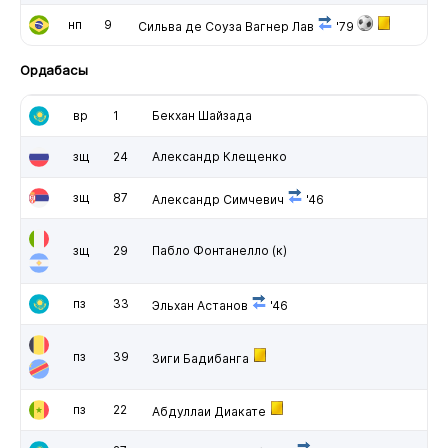
нп
9
Сильва де Соуза Вагнер Лав
'79
Ордабасы
вр
1
Бекхан Шайзада
зщ
24
Александр Клещенко
зщ
87
Александр Симчевич
'46
зщ
29
Пабло Фонтанелло
(к)
пз
33
Эльхан Астанов
'46
пз
39
Зиги Бадибанга
пз
22
Абдуллаи Диакате