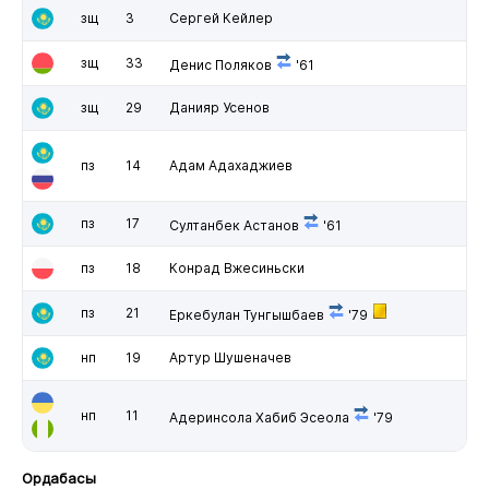
зщ
3
Сергей Кейлер
зщ
33
Денис Поляков
'61
зщ
29
Данияр Усенов
пз
14
Адам Адахаджиев
пз
17
Султанбек Астанов
'61
пз
18
Конрад Вжесиньски
пз
21
Еркебулан Тунгышбаев
'79
нп
19
Артур Шушеначев
нп
11
Адеринсола Хабиб Эсеола
'79
Ордабасы