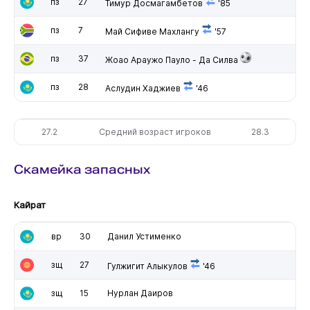
пз
27
Тимур Досмагамбетов
'85
пз
7
Май Сифиве Махлангу
'57
пз
37
Жоао Араужо Пауло - Да Силва
пз
28
Аслудин Хаджиев
'46
27.2
Средний возраст игроков
28.3
Скамейка запасных
Кайрат
вр
30
Данил Устименко
зщ
27
Гулжигит Алыкулов
'46
зщ
15
Нурлан Даиров