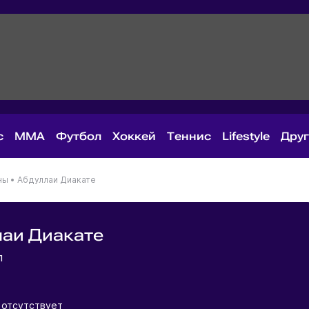
с
MMA
Футбол
Хоккей
Теннис
Lifestyle
Дру
ны
•
Абдуллаи Диакате
аи Диакате
ал
отсутствует