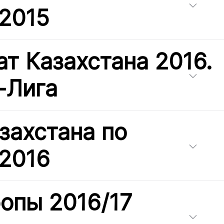
 2015
т Казахстана 2016.
-Лига
захстана по
 2016
ропы 2016/17