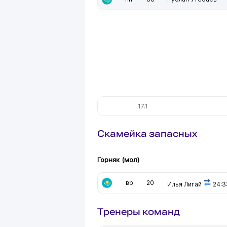
17.1
Скамейка запасных
Горняк (мол)
вр
20
Илья Лигай
24:
Тренеры команд