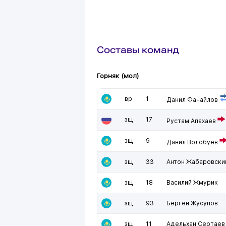
Составы команд
Горняк (мол)
вр
1
Данил Фанайлов
зщ
17
Рустам Апахаев
зщ
9
Данил Волобуев
зщ
33
Антон Жабаровски
зщ
18
Василий Жмурик
зщ
93
Берген Жусупов
зщ
11
Адельхан Сертаев