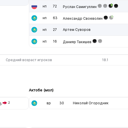
нп
72
Руслан Самигуллин
нп
63
Александр Своеволин
нп
27
Артем Суворов
нп
16
Данияр Такишев
Средний возраст игроков
18.1
Актобе (мол)
2
вр
30
Николай Огородник
33