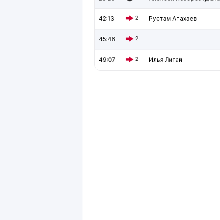
42:13
2
Рустам Апахаев
45:46
2
49:07
2
Илья Лигай