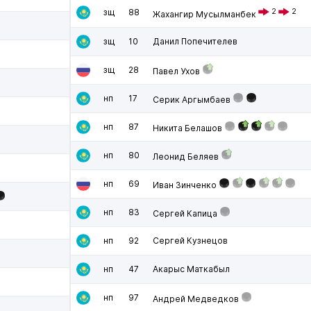
зщ
88
2
2
Жахангир Мусылманбек
зщ
10
Данил Попечителев
зщ
28
Павел Ухов
нп
17
Серик Аргымбаев
нп
87
Никита Белашов
нп
80
Леонид Беляев
нп
69
Иван Зинченко
нп
83
Сергей Капица
нп
92
Сергей Кузнецов
нп
47
Акарыс Маткабыл
нп
97
Андрей Медведков