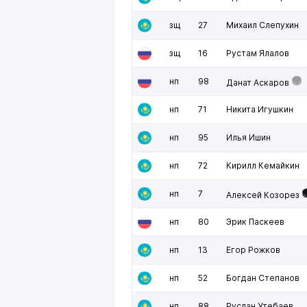
зщ
27
Михаил Слепухин
зщ
16
Рустам Ялалов
нп
98
Данат Аскаров
нп
71
Никита Игушкин
нп
95
Илья Ишин
нп
72
Кирилл Кемайкин
нп
7
Алексей Козорез
нп
80
Эрик Паскеев
нп
13
Егор Рожков
нп
52
Богдан Степанов
нп
88
Руслан Утебаев