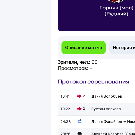
Горняк (мол)
(Рудный)
Описание матча
История 
Зрители, чел.:
90
Просмотров:
-
Протокол соревнования
16:41
2
Данил Волобуев
19:22
2
Рустам Апахаев
24:33
Данил Фанайлов ⇐ Иль
28:26
Алексей Козорез (Дана