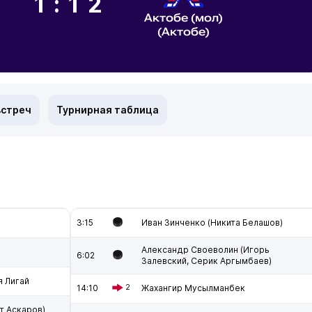
1:12
Актобе (мол)
(Актобе)
встреч
Турнирная таблица
3:15
Иван Зинченко (Никита Белашов)
Александр Своеволин (Игорь
6:02
Залевский, Серик Аргымбаев)
я Лигай
14:10
2
Жахангир Мусылманбек
т Аскаров)