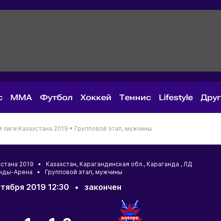
с
MMA
Футбол
Хоккей
Теннис
Lifestyle
Дру
лиги Казахстана 2019 •
Групповой этап, мужчины
хстана 2019 •
Казахстан
,
Карагандинская обл.
,
Караганда
, ЛД
нды-Арена • Групповой этап, мужчины
нтября 2019 12:30
•
закончен