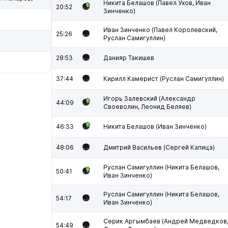
Никита Белашов (Павел Ухов, Иван
20:52
Зинченко)
Иван Зинченко (Павел Королевский,
25:26
Руслан Самигуллин)
28:53
Данияр Такишев
37:44
Кирилл Камерист (Руслан Самигуллин)
Игорь Залевский (Александр
44:09
Своеволин, Леонид Беляев)
46:33
Никита Белашов (Иван Зинченко)
48:06
Дмитрий Васильев (Сергей Капица)
Руслан Самигуллин (Никита Белашов,
50:41
Иван Зинченко)
Руслан Самигуллин (Никита Белашов,
54:17
Иван Зинченко)
Серик Аргымбаев (Андрей Медведков
54:49