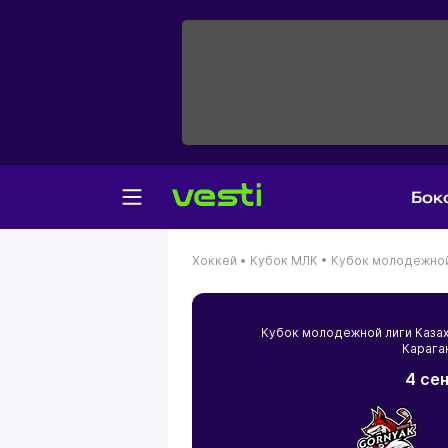
Бок
Хоккей •
Кубок МЛК •
Кубок молодежной 
Кубок молодежной лиги Каза
Карага
4 се