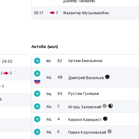
Данияр Такишев)
55:17
2
Жахангир Мусылманбек
Актобе (мол)
вр
62
Артем Емельянов
24:33
2
2
зщ
48
Дмитрий Васильев
2
зщ
93
Рустам Гуняшев
й
зщ
7
Игорь Залевский
зщ
4
Кирилл Камерист
зщ
5
Павел Королевский