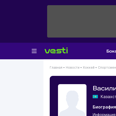
Бок
Главная
•
Новости
•
Хоккей
•
Спортсме
Васил
Казахс
Биография
Информация