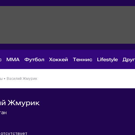
с
MMA
Футбол
Хоккей
Теннис
Lifestyle
Дру
ны
•
Василий Жмурик
ий Жмурик
тан
 отсутствует