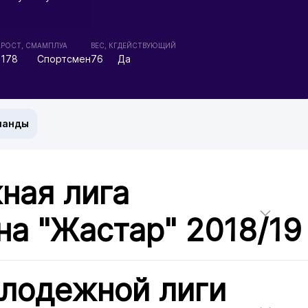
А
РОСТ, СМ
АМПЛУА
ВЕС, КГ
ДЕЙСТВУЮЩИЙ
178
Спортсмен
76
Да
манды
ная лига
на "Жастар" 2018/19
олодежной лиги