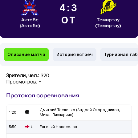
4:3
ОТ
Актобе
Темиртау
(Актобе)
(Темиртау)
Описание матча
История встреч
Турнирная та
Зрители, чел.:
320
Просмотров:
-
Протокол соревнования
Дмитрий Тесленко (Андрей Огородников,
1:20
Михал Пихнарчик)
5:59
2
Евгений Новоселов