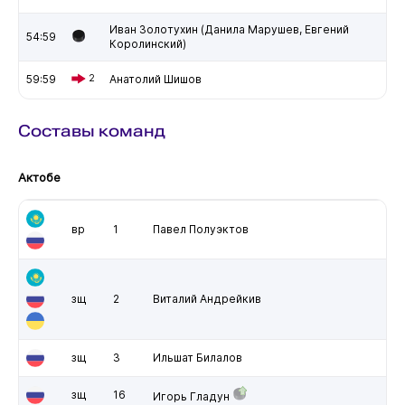
Иван Золотухин (Данила Марушев, Евгений
54:59
Королинский)
59:59
2
Анатолий Шишов
Составы команд
Актобе
вр
1
Павел Полуэктов
зщ
2
Виталий Андрейкив
зщ
3
Ильшат Билалов
зщ
16
Игорь Гладун