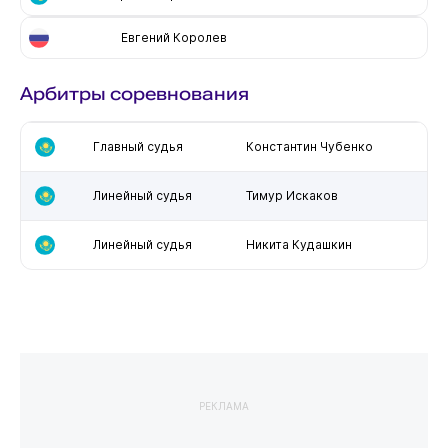
Евгений Королев
Арбитры соревнования
Главный судья
Константин Чубенко
Линейный судья
Тимур Искаков
Линейный судья
Никита Кудашкин
РЕКЛАМА