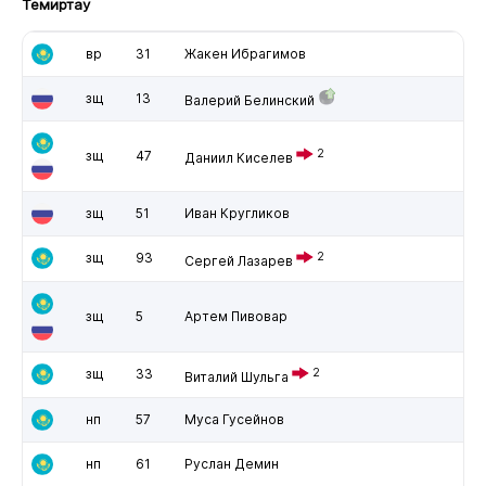
Темиртау
вр
31
Жакен Ибрагимов
зщ
13
Валерий Белинский
2
зщ
47
Даниил Киселев
зщ
51
Иван Кругликов
зщ
93
2
Сергей Лазарев
зщ
5
Артем Пивовар
зщ
33
2
Виталий Шульга
нп
57
Муса Гусейнов
нп
61
Руслан Демин