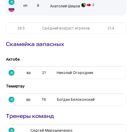
2
нп
9
Анатолий Шишов
26.5
Средний возраст игроков
21.4
Скамейка запасных
Актобе
вр
21
Николай Огородник
Темиртау
вр
76
Богдан Белоконский
Тренеры команд
Сергей Мирошниченко