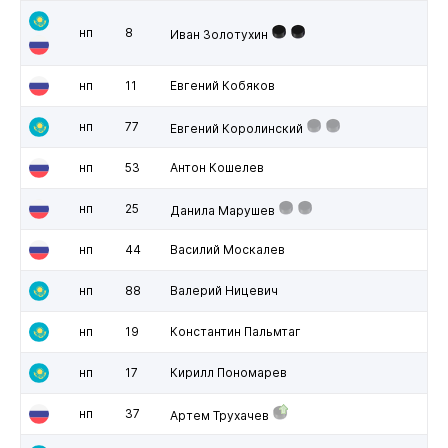
нп
8
Иван Золотухин
нп
11
Евгений Кобяков
нп
77
Евгений Королинский
нп
53
Антон Кошелев
нп
25
Данила Марушев
нп
44
Василий Москалев
нп
88
Валерий Ницевич
нп
19
Константин Пальмтаг
нп
17
Кирилл Пономарев
нп
37
Артем Трухачев