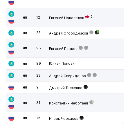
2
нп
12
Евгений Новоселов
нп
22
Андрей Огородников
нп
93
Евгений Пашков
нп
89
Юлиан Попович
нп
23
Андрей Спиридонов
нп
9
Дмитрий Тесленко
нп
31
Константин Чеботаев
нп
13
Игорь Черкасов