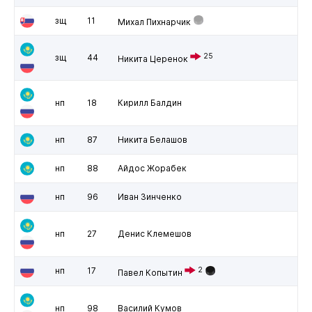
зщ
11
Михал Пихнарчик
25
зщ
44
Никита Церенок
нп
18
Кирилл Балдин
нп
87
Никита Белашов
нп
88
Айдос Жорабек
нп
96
Иван Зинченко
нп
27
Денис Клемешов
нп
17
2
Павел Копытин
нп
98
Василий Кумов