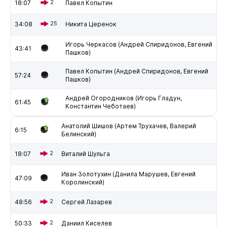
18:07
2
Павел Копытин
34:08
25
Никита Церенок
Игорь Черкасов (Андрей Спиридонов, Евгений
43:41
Пашков)
Павел Копытин (Андрей Спиридонов, Евгений
57:24
Пашков)
Андрей Огородников (Игорь Гладун,
61:45
Константин Чеботаев)
Анатолий Шишов (Артем Трухачев, Валерий
6:15
Белинский)
18:07
2
Виталий Шульга
Иван Золотухин (Данила Марушев, Евгений
47:09
Королинский)
48:56
2
Сергей Лазарев
50:33
2
Даниил Киселев