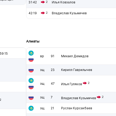
31:42
2
Илья Ковзалов
42:19
2
Владислав Кузьмичев
Алматы
59:15
вр
91
Михаил Демидов
зщ
23
Кирилл Гаврилычев
2
зщ
47
Илья Гуляков
зщ
7
2
Владислав Кузьмичев
2
зщ
21
Руслан Курсакбаев