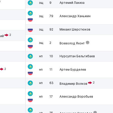
в
зщ
9
Артемий Лакиза
зщ
79
Александр Ханьжин
зщ
92
Михаил Шерстюков
2
кий
зщ
2
Всеволод Яхонт
нп
10
Нурсултан Бельгибаев
2
нп
11
Артем Бурделев
нп
63
2
Владимир Волков
нп
17
Александр Воробьев
нп
25