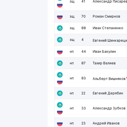
зщ
41
Александр Писаре
зщ
70
Роман Смирнов
зщ
88
Иван Степаненко
зщ
4
Евгений Шинкарец
нп
44
Иван Бакулин
нп
87
Тахир Валиев
нп
83
Альберт Вишняков
нп
22
Евгений Дерябин
нп
33
Александр Зубков
нп
23
Андрей Иванов