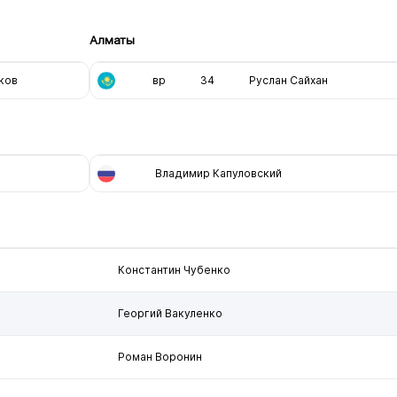
Алматы
ков
вр
34
Руслан Сайхан
Владимир Капуловский
Константин Чубенко
Георгий Вакуленко
Роман Воронин