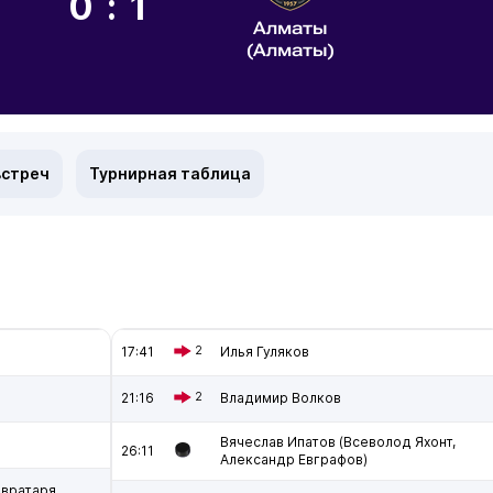
0:1
Алматы
(Алматы)
встреч
Турнирная таблица
17:41
2
Илья Гуляков
21:16
2
Владимир Волков
Вячеслав Ипатов (Всеволод Яхонт,
26:11
Александр Евграфов)
 вратаря