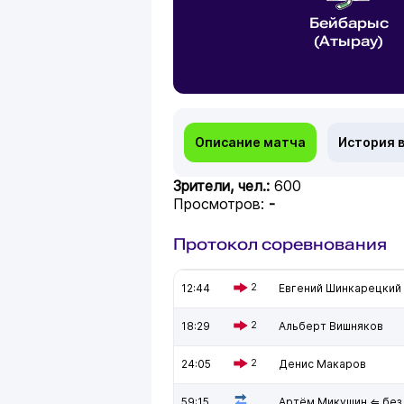
Бейбарыс
(Атырау)
Описание матча
История 
Зрители, чел.:
600
Просмотров:
-
Протокол соревнования
12:44
2
Евгений Шинкарецкий
18:29
2
Альберт Вишняков
24:05
2
Денис Макаров
59:15
Артём Микушин ⇐ без