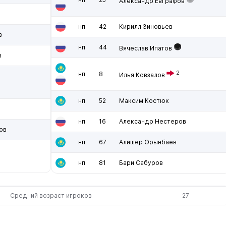
Александр Евграфов
нп
42
Кирилл Зиновьев
в
нп
44
Вячеслав Ипатов
в
2
нп
8
Илья Ковзалов
нп
52
Максим Костюк
нп
16
Александр Нестеров
ов
нп
67
Алишер Орынбаев
нп
81
Бари Сабуров
Средний возраст игроков
27