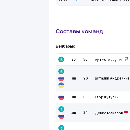
Составы команд
Бейбарыс
вр
50
Артём Микушин
зщ
96
Виталий Андрейкив
зщ
8
Егор Кутугин
зщ
24
Денис Макаров