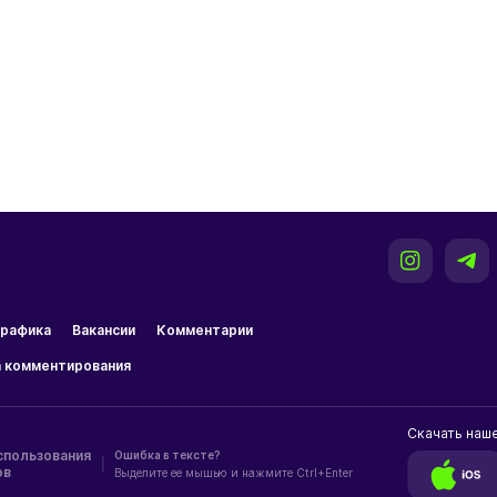
рафика
Вакансии
Комментарии
 комментирования
Скачать наш
спользования
Ошибка в тексте?
|
ов
Выделите ее мышью и нажмите Ctrl+Enter