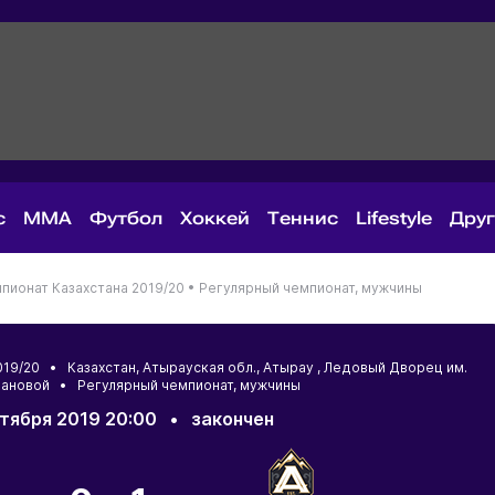
с
MMA
Футбол
Хоккей
Теннис
Lifestyle
Дру
пионат Казахстана 2019/20 •
Регулярный чемпионат, мужчины
2019/20 •
Казахстан
,
Атырауская обл.
,
Атырау
, Ледовый Дворец им.
пановой • Регулярный чемпионат, мужчины
тября 2019 20:00
•
закончен