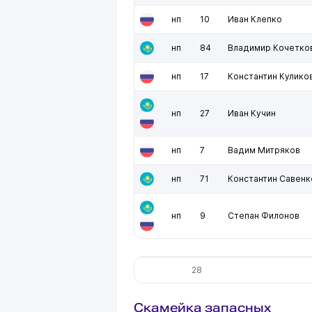
нп
10
Иван Клепко
нп
84
Владимир Кочетко
нп
17
Константин Кулико
нп
27
Иван Кучин
нп
7
Вадим Митряков
нп
71
Константин Савенк
нп
9
Степан Филонов
28
Скамейка запасных