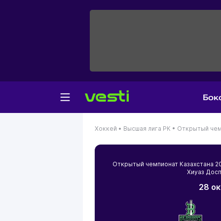
Бок
Хоккей •
Высшая лига РК •
Открытый чем
Открытый чемпионат Казахстана 
Хиуаз Дос
28 ок