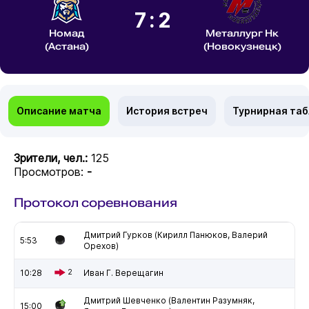
7:2
Номад
Металлург Нк
(Астана)
(Новокузнецк)
Описание матча
История встреч
Турнирная та
Зрители, чел.:
125
Просмотров:
-
Протокол соревнования
Дмитрий Гурков (Кирилл Панюков, Валерий
5:53
Орехов)
10:28
2
Иван Г. Верещагин
Дмитрий Шевченко (Валентин Разумняк,
15:00