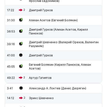
Ярослав Евдокимов)
17:22
2
Дмитрий Гурков
31:30
Алихан Асетов (Евгений Болякин)
Дмитрий Гурков (Алихан Асетов, Кирилл
36:53
Панюков)
Дмитрий Шевченко (Валерий Орехов, Валентин
39:16
Разумняк)
41:00
Дмитрий Гурков
Евгений Болякин (Кирилл Панюков, Алихан
45:05
Асетов)
49:22
2
Артур Гатиятов
3:41
Александр А. Локтев (Денис Дюрягин)
14:12
2
Эрикс Шевченко