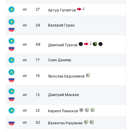
нп
27
2
Артур Гатиятов
нп
29
Валерий Гурин
2
нп
68
Дмитрий Гурков
нп
77
Саян Данияр
нп
16
Ярослав Евдокимов
нп
13
Дмитрий Макеев
нп
22
Кирилл Панюков
нп
92
Валентин Разумняк