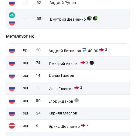
нп
52
Андрей Рунов
нп
95
Дмитрий Шевченко
Металлург Нк
вр
20
2
Андрей Литвинов
40:00
зщ
74
2
Дмитрий Акишин
зщ
14
Данил Галеев
зщ
11
2
Иван Глазков
зщ
50
Егор Жданов
зщ
24
Кирилл Маслов
зщ
6
2
Эрикс Шевченко