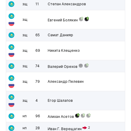
зщ
11
Степан Александров
зщ
Евгений Болякин
зщ
65
Самат Данияр
зщ
69
Никита Клещенко
зщ
74
Валерий Орехов
зщ
79
Александр Пелевин
зщ
4
Егор Шалапов
нп
96
Алихан Асетов
нп
28
2
Иван Г. Верещагин