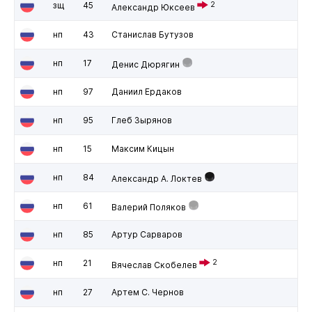
зщ
45
2
Александр Юксеев
нп
43
Станислав Бутузов
нп
17
Денис Дюрягин
нп
97
Даниил Ердаков
нп
95
Глеб Зырянов
нп
15
Максим Кицын
нп
84
Александр А. Локтев
нп
61
Валерий Поляков
нп
85
Артур Сарваров
нп
21
2
Вячеслав Скобелев
нп
27
Артем С. Чернов