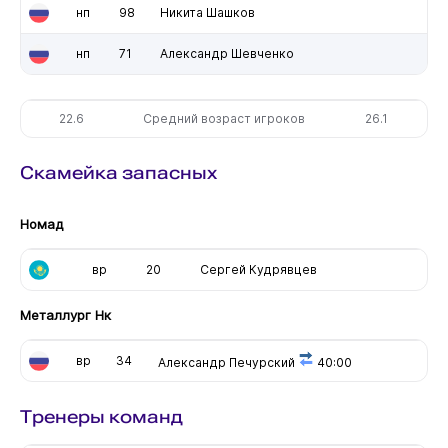
нп
98
Никита Шашков
нп
71
Александр Шевченко
22.6
Средний возраст игроков
26.1
Скамейка запасных
Номад
вр
20
Сергей Кудрявцев
Металлург Нк
вр
34
Александр Печурский
40:00
Тренеры команд