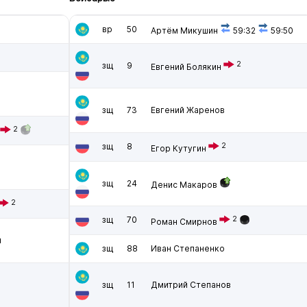
вр
50
Артём Микушин
59:32
59:50
2
зщ
9
Евгений Болякин
зщ
73
Евгений Жаренов
2
зщ
8
2
Егор Кутугин
зщ
24
Денис Макаров
2
зщ
70
2
Роман Смирнов
н
зщ
88
Иван Степаненко
зщ
11
Дмитрий Степанов