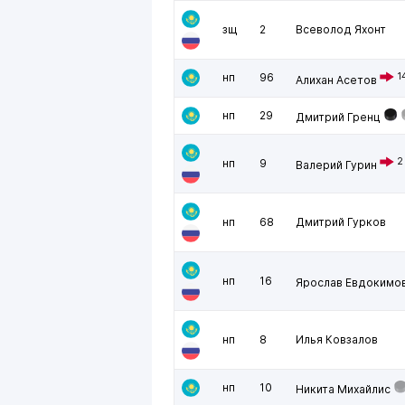
зщ
2
Всеволод Яхонт
нп
96
1
Алихан Асетов
нп
29
Дмитрий Гренц
2
нп
9
Валерий Гурин
нп
68
Дмитрий Гурков
нп
16
Ярослав Евдокимо
нп
8
Илья Ковзалов
нп
10
Никита Михайлис