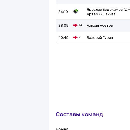
Ярослав Евдокимов (Дм
34:10
Артемий Лакиза)
38:09
14
Алихан Асетов
40:49
2
Валерий Гурин
Составы команд
Номад