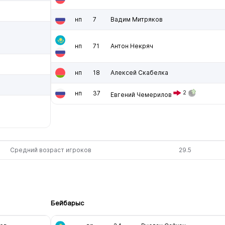
нп
7
Вадим Митряков
нп
71
Антон Некряч
нп
18
Алексей Скабелка
нп
37
2
Евгений Чемерилов
Средний возраст игроков
29.5
Бейбарыс