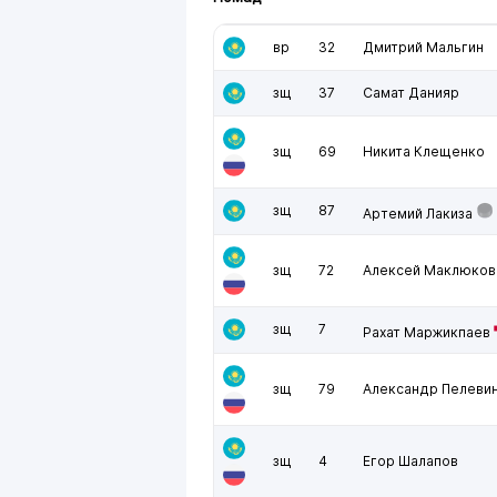
вр
32
Дмитрий Мальгин
зщ
37
Самат Данияр
зщ
69
Никита Клещенко
зщ
87
Артемий Лакиза
зщ
72
Алексей Маклюков
зщ
7
Рахат Маржикпаев
зщ
79
Александр Пелеви
зщ
4
Егор Шалапов