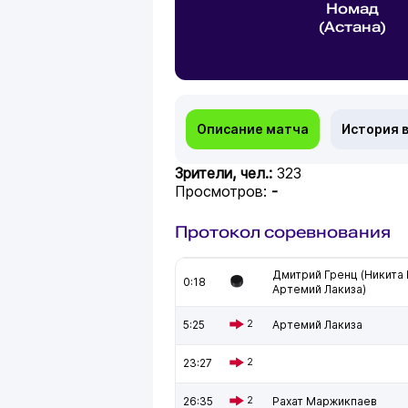
Номад
(Астана)
Описание матча
История 
Зрители, чел.:
323
Просмотров:
-
Протокол соревнования
Дмитрий Гренц (Никита 
0:18
Артемий Лакиза)
5:25
2
Артемий Лакиза
23:27
2
26:35
2
Рахат Маржикпаев