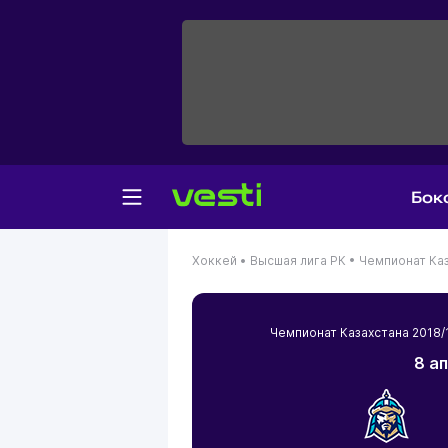
Бок
Хоккей •
Высшая лига РК •
Чемпионат Каз
Чемпионат Казахстана 2018
8 а