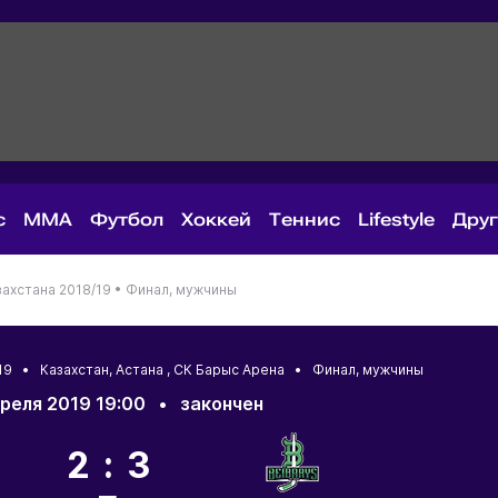
с
MMA
Футбол
Хоккей
Теннис
Lifestyle
Дру
ахстана 2018/19 •
Финал, мужчины
/19 •
Казахстан
,
Астана
, СК Барыс Арена • Финал, мужчины
преля 2019 19:00
•
закончен
2:3