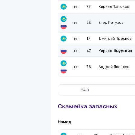
нп
77
Кирилл Панюков
нп
23
Егор Петухов
нп
17
Дмитрий Преснов
нп
47
Кирилл Шмурыгин
нп
76
Андрей Яковлев
24.8
Скамейка запасных
Номад