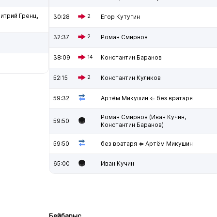
итрий Гренц,
30:28
2
Егор Кутугин
32:37
2
Роман Смирнов
38:09
14
Константин Баранов
52:15
2
Константин Куликов
59:32
Артём Микушин ⇐ без вратаря
Роман Смирнов (Иван Кучин,
59:50
Константин Баранов)
59:50
без вратаря ⇐ Артём Микушин
65:00
Иван Кучин
Бейбарыс