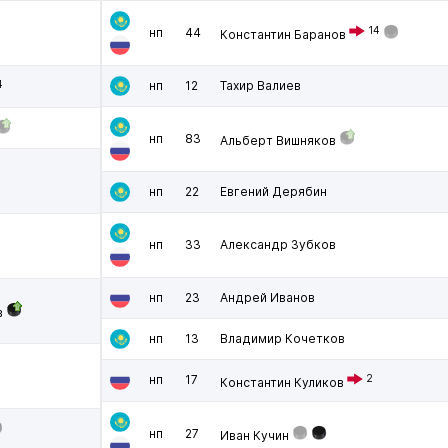
14
нп
44
Константин Баранов
4
нп
12
Тахир Валиев
нп
83
Альберт Вишняков
нп
22
Евгений Дерябин
нп
33
Александр Зубков
нп
23
Андрей Иванов
в
нп
13
Владимир Кочетков
нп
17
2
Константин Куликов
нп
27
Иван Кучин