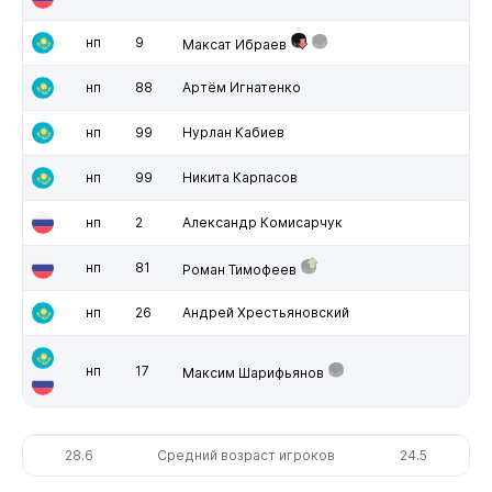
нп
9
Максат Ибраев
нп
88
Артём Игнатенко
нп
99
Нурлан Кабиев
нп
99
Никита Карпасов
нп
2
Александр Комисарчук
нп
81
Роман Тимофеев
нп
26
Андрей Хрестьяновский
нп
17
Максим Шарифьянов
28.6
Средний возраст игроков
24.5