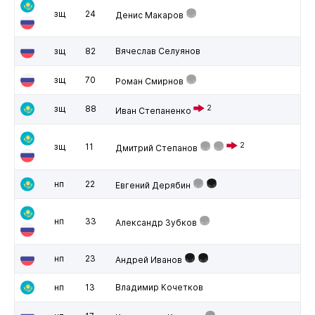
зщ
24
Денис Макаров
зщ
82
Вячеслав Селуянов
зщ
70
Роман Смирнов
зщ
88
2
Иван Степаненко
2
зщ
11
Дмитрий Степанов
нп
22
Евгений Дерябин
нп
33
Александр Зубков
нп
23
Андрей Иванов
нп
13
Владимир Кочетков