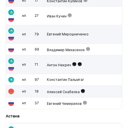
нп
17
Константин Куликов
нп
27
Иван Кучин
нп
79
Евгений Мирошниченко
нп
99
Владимир Михасенок
нп
71
Антон Некряч
нп
97
Константин Пальмтаг
нп
18
Алексей Скабелка
нп
37
Евгений Чемерилов
Астана