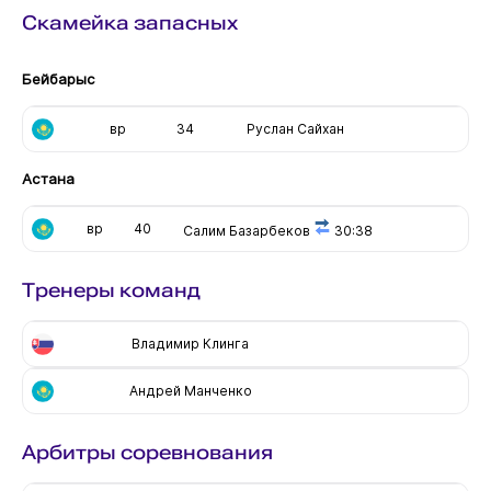
Скамейка запасных
Бейбарыс
вр
34
Руслан Сайхан
Астана
вр
40
Салим Базарбеков
30:38
Тренеры команд
Владимир Клинга
Андрей Манченко
Арбитры соревнования