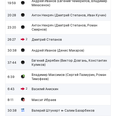
Андрей Иванов (Евгений Чемерилов, Владимир
19:59
Михасенок)
20:28
Антон Некряч (Дмитрий Степанов, Иван Кучин)
Антон Некряч (Дмитрий Степанов, Роман
23:20
Смирнов)
26:27
2
Дмитрий Степанов
30:38
Андрей Иванов (Денис Макаров)
Евгений Дерябин (Виктор Довгань, Константин
37:44
Куликов)
Владимир Максимов (Сергей Пахмурин, Роман
6:39
Тимофеев)
6:43
2
Василий Анискин
8:11
Максат Ибраев
30:38
Валерий Штукерт ⇐ Салим Базарбеков