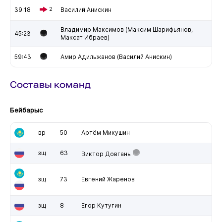
39:18
2
Василий Анискин
Владимир Максимов (Максим Шарифьянов,
45:23
Максат Ибраев)
59:43
Амир Адильжанов (Василий Анискин)
Составы команд
Бейбарыс
вр
50
Артём Микушин
зщ
63
Виктор Довгань
зщ
73
Евгений Жаренов
зщ
8
Егор Кутугин