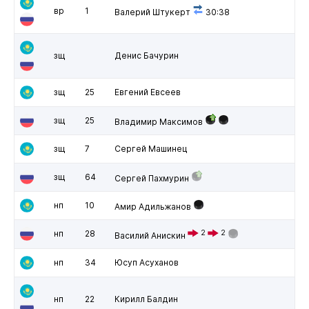
вр
1
Валерий Штукерт
30:38
зщ
Денис Бачурин
зщ
25
Евгений Евсеев
зщ
25
Владимир Максимов
зщ
7
Сергей Машинец
зщ
64
Сергей Пахмурин
нп
10
Амир Адильжанов
нп
28
2
2
Василий Анискин
нп
34
Юсуп Асуханов
нп
22
Кирилл Балдин