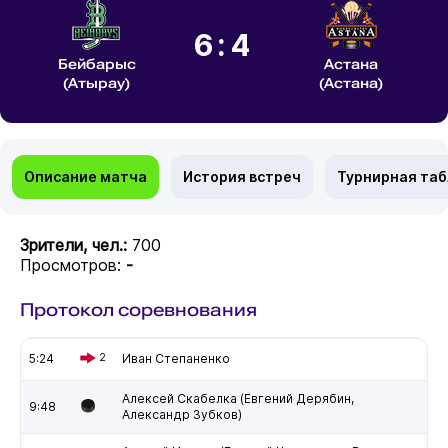
6:4
Бейбарыс
Астана
(Атырау)
(Астана)
Описание матча
История встреч
Турнирная та
Зрители, чел.:
700
Просмотров:
-
Протокол соревнования
5:24
2
Иван Степаненко
Алексей Скабелка (Евгений Дерябин,
9:48
Александр Зубков)