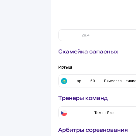
28.4
Скамейка запасных
Иртыш
вр
50
Вячеслав Нечви
Тренеры команд
Томаш Вак
Арбитры соревнования