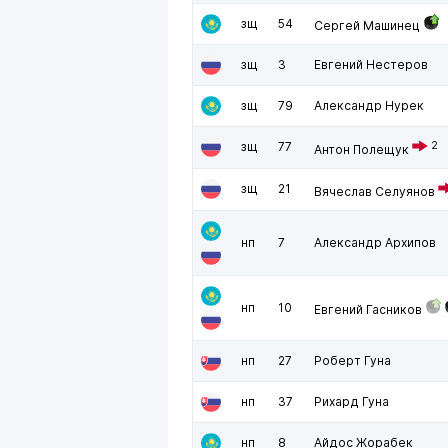
зщ
54
Сергей Машинец
зщ
3
Евгений Нестеров
зщ
79
Александр Нурек
зщ
77
2
Антон Полещук
зщ
21
Вячеслав Селуянов
нп
7
Александр Архипов
нп
10
Евгений Гасников
нп
27
Роберт Гуна
нп
37
Рихард Гуна
нп
8
Айдос Жорабек