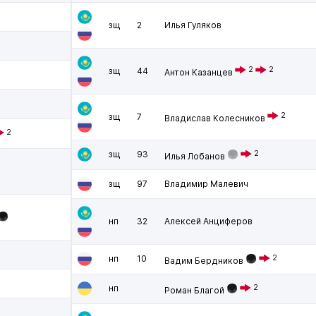
зщ
2
Илья Гуляков
2
2
зщ
44
Антон Казанцев
2
зщ
7
Владислав Колесников
2
зщ
93
2
Илья Лобанов
зщ
97
Владимир Малевич
нп
32
Алексей Анциферов
нп
10
2
Вадим Бердников
нп
2
Роман Благой