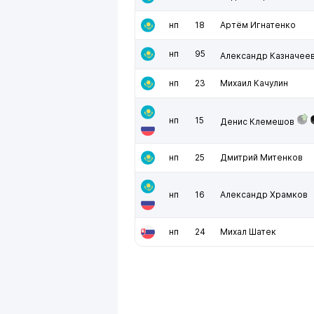
нп
18
Артём Игнатенко
нп
95
Александр Казначее
нп
23
Михаил Качулин
нп
15
Денис Клемешов
нп
25
Дмитрий Митенков
нп
16
Александр Храмков
нп
24
Михал Шатек