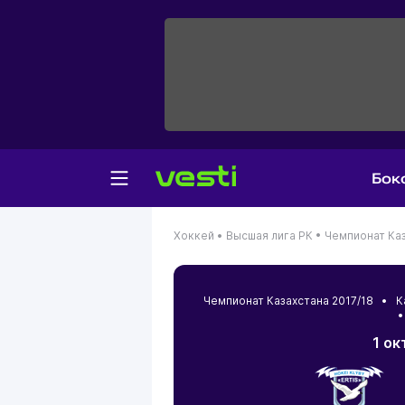
Бок
Хоккей •
Высшая лига РК •
Чемпионат Каз
Чемпионат Казахстана 2017/18 •
К
•
1 ок