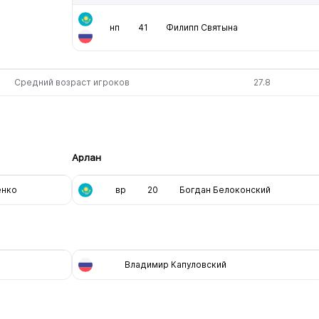
нп
41
Филипп Святына
Средний возраст игроков
27.8
Арлан
енко
вр
20
Богдан Белоконский
Владимир Капуловский