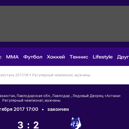
с
MMA
Футбол
Хоккей
Теннис
Lifestyle
Дру
ахстана 2017/18 •
Регулярный чемпионат, мужчины
азахстан
,
Павлодарская обл.
,
Павлодар
, Ледовый Дворец «Астана»
 Регулярный чемпионат, мужчины
тября 2017 17:00
•
закончен
3:2