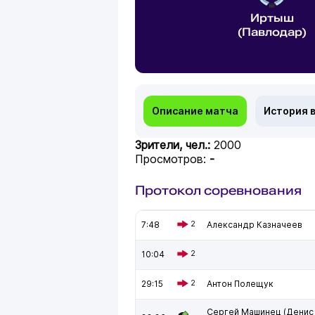
Иртыш
(Павлодар)
Описание матча
История 
Зрители, чел.:
2000
Просмотров:
-
Протокол соревнования
7:48
2
Александр Казначеев
10:04
2
29:15
2
Антон Полещук
Сергей Машинец (Денис