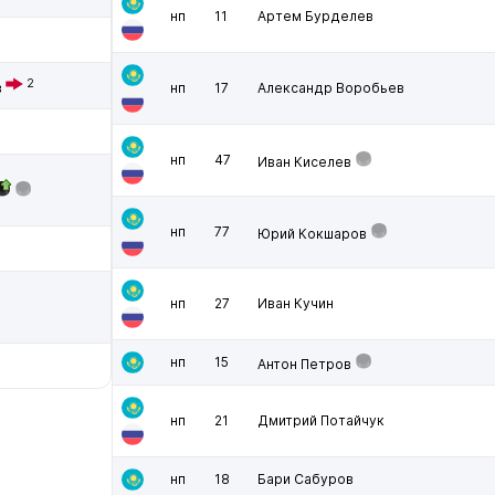
нп
11
Артем Бурделев
2
в
нп
17
Александр Воробьев
нп
47
Иван Киселев
нп
77
Юрий Кокшаров
нп
27
Иван Кучин
нп
15
Антон Петров
нп
21
Дмитрий Потайчук
нп
18
Бари Сабуров