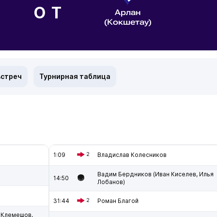
ОТ
Арлан
(Кокшетау)
встреч
Турнирная таблица
1:09
2
Владислав Колесников
Вадим Бердников (Иван Киселев, Илья
14:50
Лобанов)
31:44
2
Роман Благой
 Клемешов,