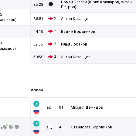
Роман Благой (Юрий Кокшаров, Антон
35:28
Петров)
й
36:51
2
Антон Казанцев
Гасников)
44:19
2
Вадим Бердников
ей
52:55
2
Илья Лобанов
лемешов)
59:59
2
Антон Казанцев
Арлан
вр
91
Михаил Демидов
зщ
4
Станислав Боровиков
в