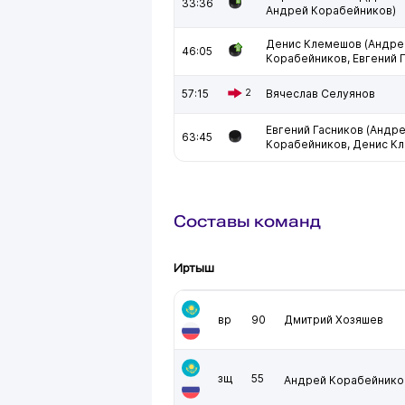
33:36
Андрей Корабейников)
Денис Клемешов (Андре
46:05
Корабейников, Евгений 
57:15
2
Вячеслав Селуянов
Евгений Гасников (Андр
63:45
Корабейников, Денис К
Составы команд
Иртыш
вр
90
Дмитрий Хозяшев
зщ
55
Андрей Корабейнико