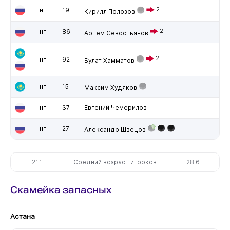
нп
19
2
Кирилл Полозов
нп
86
2
Артем Севостьянов
2
нп
92
Булат Хамматов
нп
15
Максим Худяков
нп
37
Евгений Чемерилов
нп
27
Александр Швецов
21.1
Средний возраст игроков
28.6
Скамейка запасных
Астана