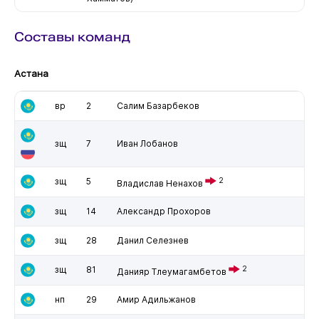
Составы команд
Астана
вр
2
Салим Базарбеков
зщ
7
Иван Лобанов
зщ
5
2
Владислав Ненахов
зщ
14
Александр Прохоров
зщ
28
Данил Селезнев
зщ
81
2
Данияр Тлеумагамбетов
нп
29
Амир Адильжанов