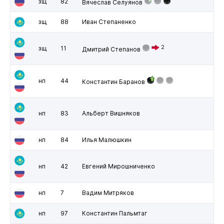
зщ
82
Вячеслав Селуянов
зщ
88
Иван Степаненко
2
зщ
11
Дмитрий Степанов
нп
44
Константин Баранов
нп
83
Альберт Вишняков
нп
84
Илья Малюшкин
нп
42
Евгений Мирошниченко
нп
7
Вадим Митряков
нп
97
Константин Пальмтаг