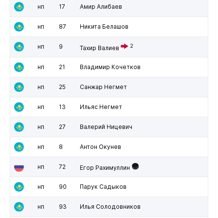
нп
17
Амир Алибаев
нп
87
Никита Белашов
нп
9
2
Тахир Валиев
нп
21
Владимир Кочетков
нп
25
Санжар Негмет
нп
13
Ильяс Негмет
нп
27
Валерий Ницевич
нп
8
Антон Окунев
нп
72
Егор Рахимуллин
нп
90
Парук Садыков
нп
93
Илья Солодовников