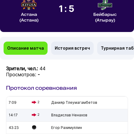
1:5
Астана
Бейбарыс
(Астана)
(Атырау)
Описание матча
История встреч
Турнирная та
Зрители, чел.:
44
Просмотров:
-
Протокол соревнования
7:09
2
Данияр Тлеумагамбетов
14:17
2
Владислав Ненахов
43:23
Егор Рахимуллин