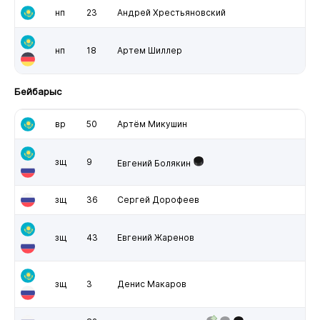
нп
23
Андрей Хрестьяновский
нп
18
Артем Шиллер
Бейбарыс
вр
50
Артём Микушин
зщ
9
Евгений Болякин
зщ
36
Сергей Дорофеев
зщ
43
Евгений Жаренов
зщ
3
Денис Макаров