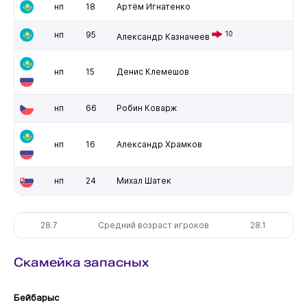
нп
18
Артём Игнатенко
нп
95
10
Александр Казначеев
нп
15
Денис Клемешов
нп
66
Робин Коварж
нп
16
Александр Храмков
нп
24
Михал Шатек
28.7
Средний возраст игроков
28.1
Скамейка запасных
Бейбарыс