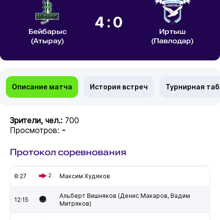
4:0
Бейбарыс
Иртыш
(Атырау)
(Павлодар)
Описание матча
История встреч
Турнирная та
Зрители, чел.:
700
Просмотров:
-
Протокол соревнования
8:27
2
Максим Худяков
Альберт Вишняков (Денис Макаров, Вадим
12:15
Митряков)