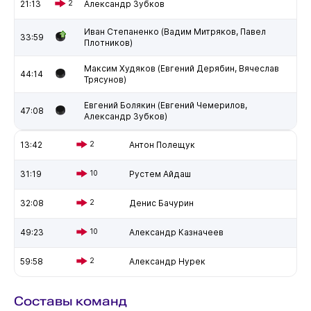
21:13
2
Александр Зубков
Иван Степаненко (Вадим Митряков, Павел
33:59
Плотников)
Максим Худяков (Евгений Дерябин, Вячеслав
44:14
Трясунов)
Евгений Болякин (Евгений Чемерилов,
47:08
Александр Зубков)
13:42
2
Антон Полещук
31:19
10
Рустем Айдаш
32:08
2
Денис Бачурин
49:23
10
Александр Казначеев
59:58
2
Александр Нурек
Составы команд