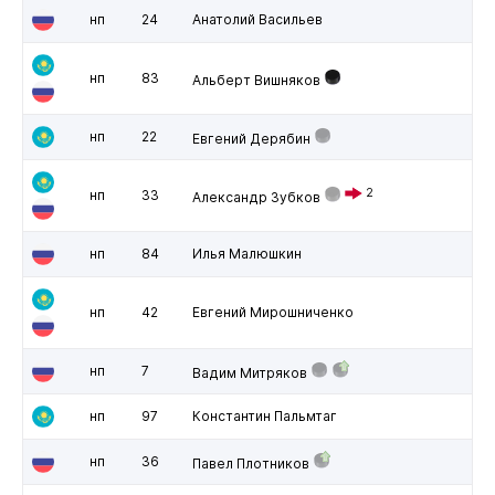
нп
24
Анатолий Васильев
нп
83
Альберт Вишняков
нп
22
Евгений Дерябин
2
нп
33
Александр Зубков
нп
84
Илья Малюшкин
нп
42
Евгений Мирошниченко
нп
7
Вадим Митряков
нп
97
Константин Пальмтаг
нп
36
Павел Плотников