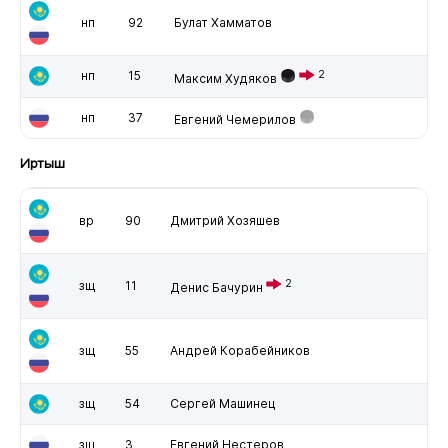
нп
92
Булат Хамматов
нп
15
2
Максим Худяков
нп
37
Евгений Чемерилов
Иртыш
вр
90
Дмитрий Хозяшев
2
зщ
11
Денис Бачурин
зщ
55
Андрей Корабейников
зщ
54
Сергей Машинец
зщ
3
Евгений Нестеров