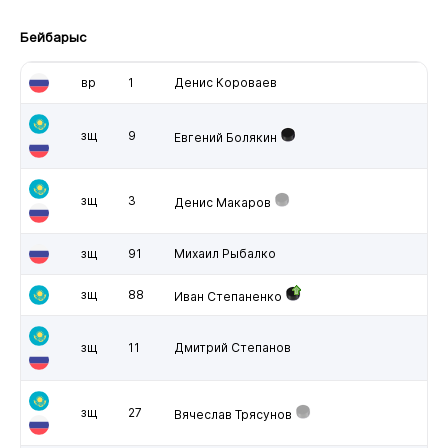
Бейбарыс
вр
1
Денис Короваев
зщ
9
Евгений Болякин
зщ
3
Денис Макаров
зщ
91
Михаил Рыбалко
зщ
88
Иван Степаненко
зщ
11
Дмитрий Степанов
зщ
27
Вячеслав Трясунов