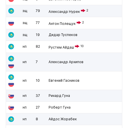
зщ
79
2
Александр Нурек
зщ
77
2
Антон Полещук
зщ
19
Дидар Туспеков
нп
82
10
Рустем Айдаш
нп
7
Александр Архипов
нп
10
Евгений Гасников
нп
37
Рихард Гуна
нп
27
Роберт Гуна
нп
8
Айдос Жорабек