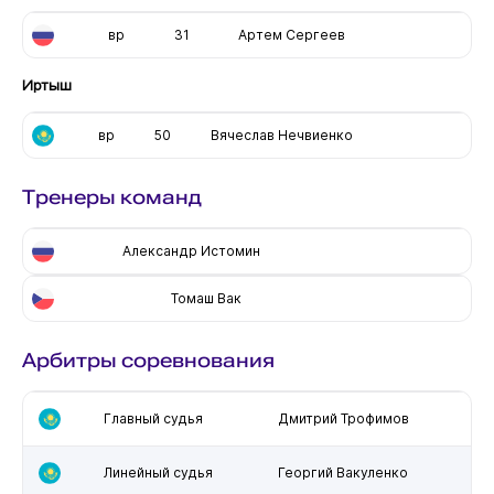
вр
31
Артем Сергеев
Иртыш
вр
50
Вячеслав Нечвиенко
Тренеры команд
Александр Истомин
Томаш Вак
Арбитры соревнования
Главный судья
Дмитрий Трофимов
Линейный судья
Георгий Вакуленко