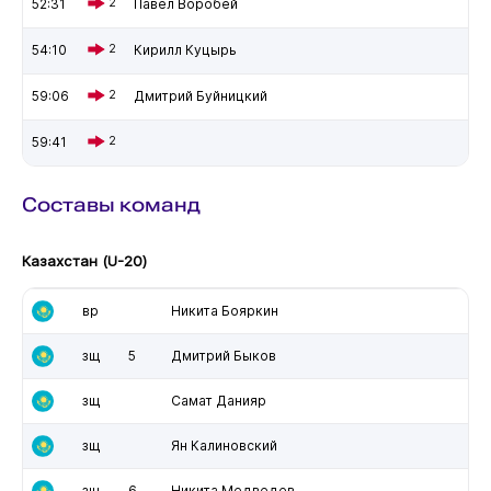
52:31
2
Павел Воробей
54:10
2
Кирилл Куцырь
59:06
2
Дмитрий Буйницкий
59:41
2
Составы команд
Казахстан (U-20)
вр
Никита Бояркин
зщ
5
Дмитрий Быков
зщ
Самат Данияр
зщ
Ян Калиновский
зщ
6
Никита Медведев