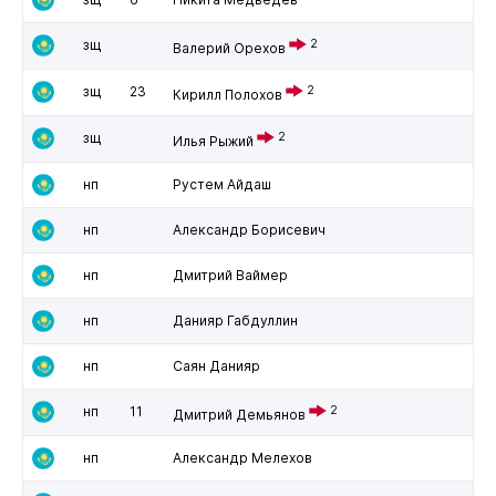
зщ
2
Валерий Орехов
зщ
23
2
Кирилл Полохов
зщ
2
Илья Рыжий
нп
Рустем Айдаш
нп
Александр Борисевич
нп
Дмитрий Ваймер
нп
Данияр Габдуллин
нп
Саян Данияр
нп
11
2
Дмитрий Демьянов
нп
Александр Мелехов