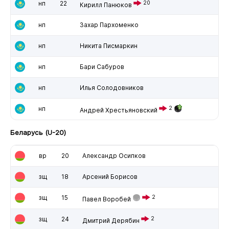
нп
22
20
Кирилл Панюков
нп
Захар Пархоменко
нп
Никита Писмаркин
нп
Бари Сабуров
нп
Илья Солодовников
нп
2
Андрей Хрестьяновский
Беларусь (U-20)
вр
20
Александр Осипков
зщ
18
Арсений Борисов
зщ
15
2
Павел Воробей
зщ
24
2
Дмитрий Дерябин