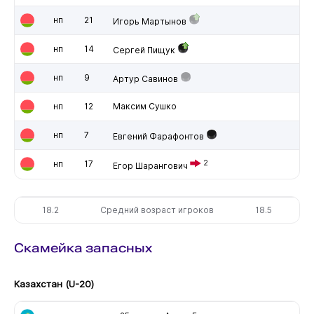
нп
21
Игорь Мартынов
нп
14
Сергей Пищук
нп
9
Артур Савинов
нп
12
Максим Сушко
нп
7
Евгений Фарафонтов
нп
17
2
Егор Шарангович
18.2
Средний возраст игроков
18.5
Скамейка запасных
Казахстан (U-20)