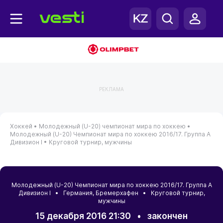
РЕКЛАМА
Хоккей •
Молодежный (U-20) чемпионат мира по хоккею •
Молодежный (U-20) Чемпионат мира по хоккею 2016/17. Группа А
Дивизион I •
Круговой турнир, мужчины
Молодежный (U-20) Чемпионат мира по хоккею 2016/17. Группа А
Дивизион I •
Германия
,
Бремерхафен
• Круговой турнир,
мужчины
15 декабря 2016 21:30
•
закончен