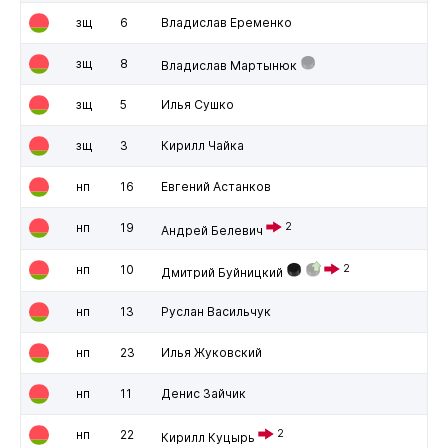
зщ
6
Владислав Еременко
зщ
8
Владислав Мартынюк
зщ
5
Илья Сушко
зщ
3
Кирилл Чайка
нп
16
Евгений Астанков
нп
19
2
Андрей Белевич
нп
10
2
Дмитрий Буйницкий
нп
13
Руслан Васильчук
нп
23
Илья Жуковский
нп
11
Денис Зайчик
нп
22
2
Кирилл Куцырь