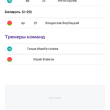
вр
25
Антон Бруев
Беларусь (U-20)
вр
25
Владислав Вербицкий
Тренеры команд
Галым Мамбеталиев
Юрий Файков
РЕКЛАМА