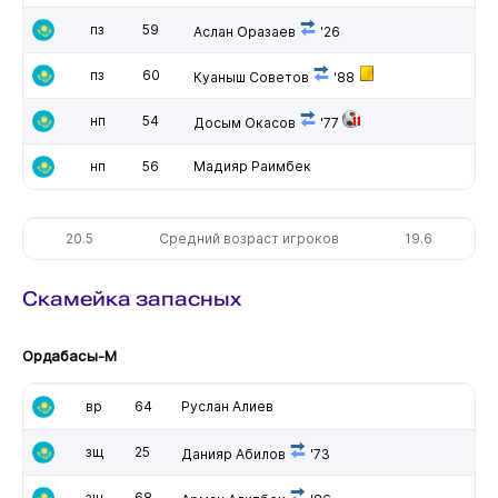
пз
59
Аслан Оразаев
'26
пз
60
Куаныш Советов
'88
нп
54
Досым Окасов
'77
нп
56
Мадияр Раимбек
20.5
Средний возраст игроков
19.6
Скамейка запасных
Ордабасы-М
вр
64
Руслан Алиев
зщ
25
Данияр Абилов
'73
зщ
68