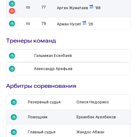
пз
77
Арген Жуматаев
'88
пз
79
Арман Нусип
'26
Тренеры команд
Галымжан Есенбаев
Александр Арефьев
Арбитры соревнования
Резервный судья
Олеся Недорико
Помощник
Еркинбек Ауелбеков
Главный судья
Жандос Абжан