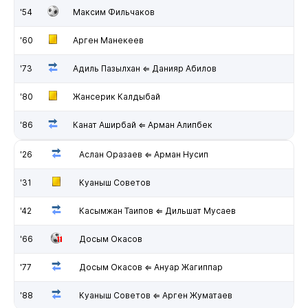
'54
Максим Фильчаков
'60
Арген Манекеев
'73
Адиль Пазылхан ⇐ Данияр Абилов
'80
Жансерик Калдыбай
'86
Канат Аширбай ⇐ Арман Алипбек
'26
Аслан Оразаев ⇐ Арман Нусип
'31
Куаныш Советов
'42
Касымжан Таипов ⇐ Дильшат Мусаев
'66
Досым Окасов
'77
Досым Окасов ⇐ Ануар Жагиппар
'88
Куаныш Советов ⇐ Арген Жуматаев