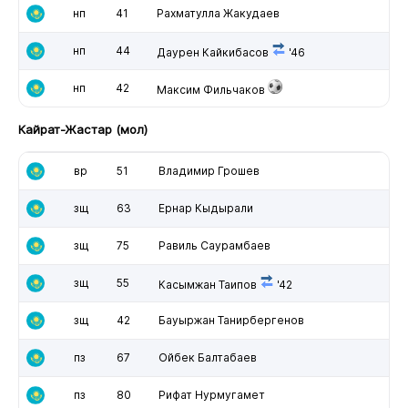
нп
41
Рахматулла Жакудаев
нп
44
Даурен Кайкибасов
'46
нп
42
Максим Фильчаков
Кайрат-Жастар (мол)
вр
51
Владимир Грошев
зщ
63
Ернар Кыдырали
зщ
75
Равиль Саурамбаев
зщ
55
Касымжан Таипов
'42
зщ
42
Бауыржан Танирбергенов
пз
67
Ойбек Балтабаев
пз
80
Рифат Нурмугамет