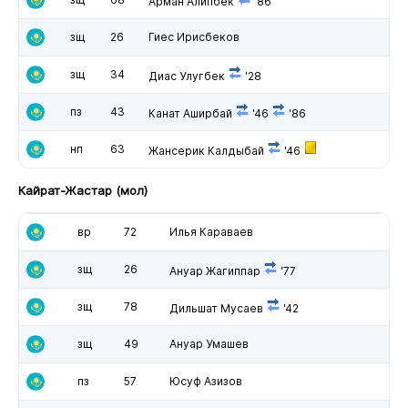
Арман Алипбек
'86
зщ
26
Гиес Ирисбеков
зщ
34
Диас Улугбек
'28
пз
43
Канат Аширбай
'46
'86
нп
63
Жансерик Калдыбай
'46
Кайрат-Жастар (мол)
вр
72
Илья Караваев
зщ
26
Ануар Жагиппар
'77
зщ
78
Дильшат Мусаев
'42
зщ
49
Ануар Умашев
пз
57
Юсуф Азизов