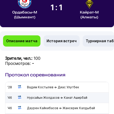
1:1
Ордабасы-М
Кайрат-М
(Шымкент)
(Алматы)
Описание матча
История встреч
Турнирная та
Зрители, чел.:
100
Просмотров:
-
Протокол соревнования
'28
Вадим Костылев ⇐ Диас Улугбек
'46
Нурсайын Жолдасов ⇐ Канат Аширбай
'46
Даурен Кайкибасов ⇐ Жансерик Калдыбай