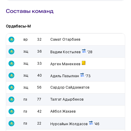
Составы команд
Ордабасы-М
вр
32
Самат Отарбаев
зщ
36
Вадим Костылев
'28
зщ
33
Арген Манекеев
зщ
40
Адиль Пазылхан
'73
зщ
56
Сардор Сайдахматов
пз
77
Талгат Адырбеков
пз
42
Айбол Жахаев
пз
22
Нурсайын Жолдасов
'46