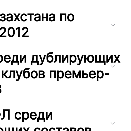
захстана по
 2012
реди дублирующих
 клубов премьер-
3
Л среди
ющих составов