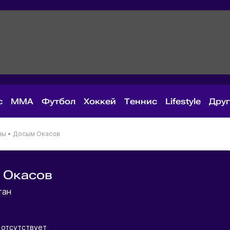
с
MMA
Футбол
Хоккей
Теннис
Lifestyle
Дру
ны
•
Досым Окасов
 Окасов
тан
 отсутствует