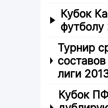
Кубок Ка
футболу
Турнир с
составов
лиги 201
Кубок ПФ
дублиру