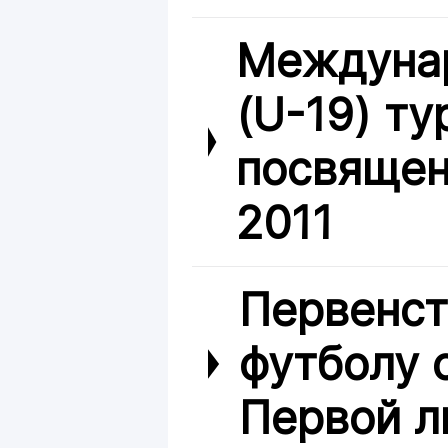
Междуна
(U-19) ту
посвяще
2011
Первенст
футболу 
Первой л