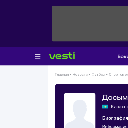
Бок
Главная
•
Новости
•
Футбол
•
Спортсме
Досым
Казахс
Биография
Информация