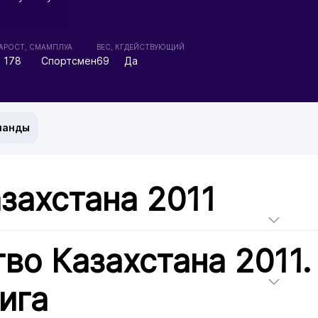
А
РОСТ, СМ
АМПЛУА
ВЕС, КГ
ДЕЙСТВУЮЩИЙ
178
Спортсмен
69
Да
манды
захстана 2011
во Казахстана 2011.
ига