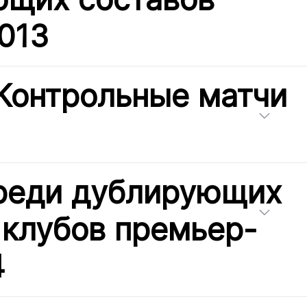
013
Контрольные матчи
реди дублирующих
 клубов премьер-
4