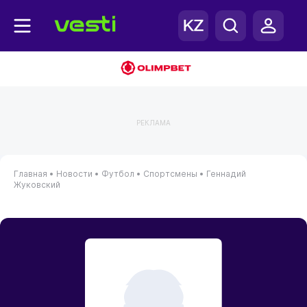
РЕКЛАМА
Главная
•
Новости
•
Футбол
•
Спортсмены
•
Геннадий
Жуковский