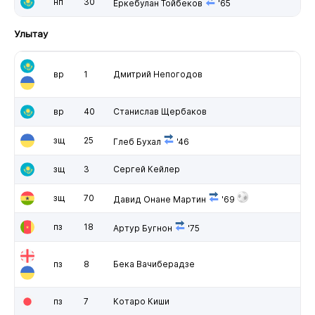
нп
30
Еркебулан Тойбеков
'65
Улытау
вр
1
Дмитрий Непогодов
вр
40
Станислав Щербаков
зщ
25
Глеб Бухал
'46
зщ
3
Сергей Кейлер
зщ
70
Давид Онане Мартин
'69
пз
18
Артур Бугнон
'75
пз
8
Бека Вачиберадзе
пз
7
Котаро Киши