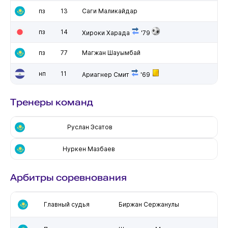
пз
13
Саги Маликайдар
пз
14
Хироки Харада
'79
пз
77
Магжан Шауымбай
нп
11
Ариагнер Смит
'69
Тренеры команд
Руслан Эсатов
Нуркен Мазбаев
Арбитры соревнования
Главный судья
Биржан Сержанулы