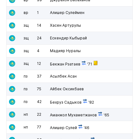
вр
1
Алишер Сулеймен
зщ
14
Хасен Артурулы
зщ
24
Ескендир Кыбырай
зщ
4
Мадияр Нуралы
зщ
12
Бекжан Рзатаев
'71
пз
37
Асылбек Асан
пз
75
Айбек Оксикбаев
пз
42
Бехруз Садыков
'82
нп
22
Аманжол Мухаметжанов
'65
нп
77
Алишер Сулей
'46