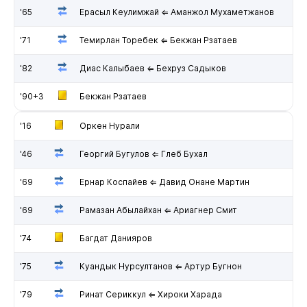
'65
Ерасыл Кеулимжай ⇐ Аманжол Мухаметжанов
'71
Темирлан Торебек ⇐ Бекжан Рзатаев
'82
Диас Калыбаев ⇐ Бехруз Садыков
'90+3
Бекжан Рзатаев
'16
Оркен Нурали
'46
Георгий Бугулов ⇐ Глеб Бухал
'69
Ернар Коспайев ⇐ Давид Онане Мартин
'69
Рамазан Абылайхан ⇐ Ариагнер Смит
'74
Багдат Данияров
'75
Куандык Нурсултанов ⇐ Артур Бугнон
'79
Ринат Сериккул ⇐ Хироки Харада