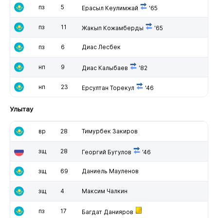
пз
5
Ерасыл Кеулимжай
'65
пз
11
Жакып Кожамберды
'65
пз
6
Диас Лесбек
нп
9
Диас Калыбаев
'82
нп
23
Ерсултан Торекул
'46
Улытау
вр
28
Тимурбек Закиров
зщ
28
Георгий Бугулов
'46
зщ
69
Даниель Мауленов
зщ
4
Максим Чалкин
пз
17
Багдат Данияров