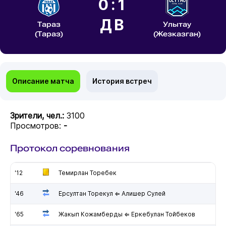
0:1
ДВ
Тараз
Улытау
(Тараз)
(Жезказган)
Описание матча
История встреч
Зрители, чел.:
3100
Просмотров:
-
Протокол соревнования
'12
Темирлан Торебек
'46
Ерсултан Торекул ⇐ Алишер Сулей
'65
Жакып Кожамберды ⇐ Еркебулан Тойбеков