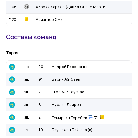
'106
Хироки Харада (Давид Онане Мартин)
'120
Ариагнер Смит
Составы команд
Тараз
вр
20
Андрей Пасеченко
зщ
91
Берик Айтбаев
зщ
2
Егор Алишаускас
зщ
3
Нурлан Даиров
зщ
21
Темирлан Торебек
'71
пз
10
Бауыржан Байтана
(к)