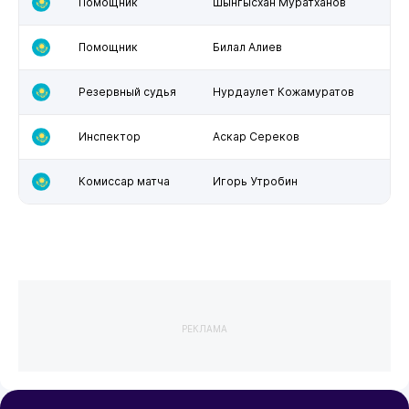
Помощник
Шынгысхан Муратханов
Помощник
Билал Алиев
Резервный судья
Нурдаулет Кожамуратов
Инспектор
Аскар Сереков
Комиссар матча
Игорь Утробин
РЕКЛАМА