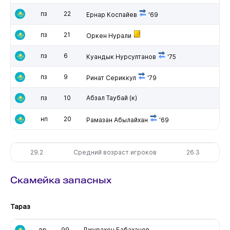
пз
22
Ернар Коспайев
'69
пз
21
Оркен Нурали
пз
6
Куандык Нурсултанов
'75
пз
9
Ринат Сериккул
'79
пз
10
Абзал Таубай
(к)
нп
20
Рамазан Абылайхан
'69
29.2
Средний возраст игроков
26.3
Скамейка запасных
Тараз
вр
99
Джурахон Бабаханов