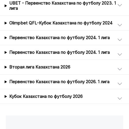
UBET - Первенство Казахстана по футболу 2023. 1
лига
Olimpbet QFL-Кубок Казахстана по футболу 2024
Первенство Казахстана по футболу 2024. 1 лига
Первенство Казахстана по футболу 2024. 1 лига
Вторая лига Казахстана 2026
Первенство Казахстана по футболу 2026. 1 лига
Кубок Казахстана по футболу 2026