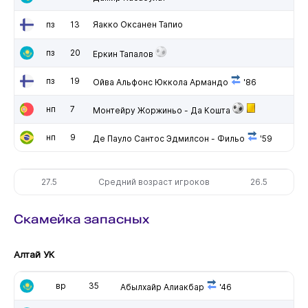
пз
13
Яакко Оксанен Тапио
пз
20
Еркин Тапалов
пз
19
Ойва Альфонс Юккола Армандо
'86
нп
7
Монтейру Жоржиньо - Да Кошта
нп
9
Де Пауло Сантос Эдмилсон - Фильо
'59
27.5
Средний возраст игроков
26.5
Скамейка запасных
Алтай УК
вр
35
Абылхайр Алиакбар
'46