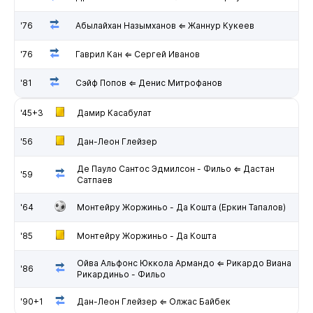
'76
Абылайхан Назымханов ⇐ Жаннур Кукеев
'76
Гаврил Кан ⇐ Сергей Иванов
'81
Сэйф Попов ⇐ Денис Митрофанов
'45+3
Дамир Касабулат
'56
Дан-Леон Глейзер
Де Пауло Сантос Эдмилсон - Фильо ⇐ Дастан
'59
Сатпаев
'64
Монтейру Жоржиньо - Да Кошта (Еркин Тапалов)
'85
Монтейру Жоржиньо - Да Кошта
Ойва Альфонс Юккола Армандо ⇐ Рикардо Виана
'86
Рикардиньо - Фильо
'90+1
Дан-Леон Глейзер ⇐ Олжас Байбек