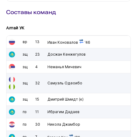
Составы команд
Алтай УК
вр
13
Иван Коновалов
'46
зщ
23
Досжан Кенжегулов
зщ
4
Неманья Мичевич
зщ
32
Самуэль Одеоибо
зщ
15
Дмитрий Шмидт
(к)
пз
11
Ибрагим Дадаев
пз
30
Никола Джамбор
пз
7