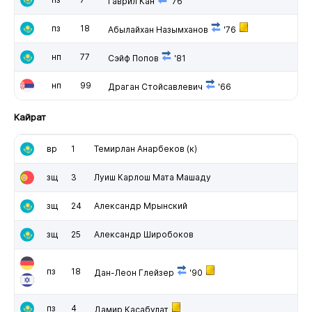
Гаврил Кан
'76
пз
18
Абылайхан Назымханов
'76
нп
77
Сэйф Попов
'81
нп
99
Драган Стойсавлевич
'66
Кайрат
вр
1
Темирлан Анарбеков
(к)
зщ
3
Луиш Карлош Мата Машаду
зщ
24
Александр Мрынский
зщ
25
Александр Широбоков
пз
18
Дан-Леон Глейзер
'90
пз
4
Дамир Касабулат