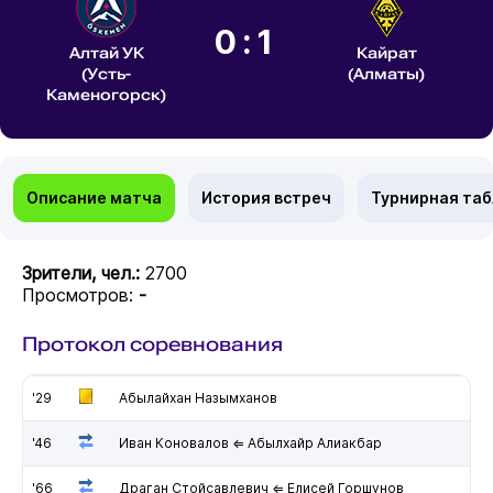
0:1
Алтай УК
Кайрат
(Усть-
(Алматы)
Каменогорск)
Описание матча
История встреч
Турнирная та
Зрители, чел.:
2700
Просмотров:
-
Протокол соревнования
'29
Абылайхан Назымханов
'46
Иван Коновалов ⇐ Абылхайр Алиакбар
'66
Драган Стойсавлевич ⇐ Елисей Горшунов