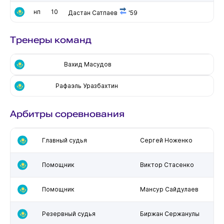
нп
10
Дастан Сатпаев
'59
Тренеры команд
Вахид Масудов
Рафаэль Уразбахтин
Арбитры соревнования
Главный судья
Сергей Ноженко
Помощник
Виктор Стасенко
Помощник
Мансур Сайдулаев
Резервный судья
Биржан Сержанулы