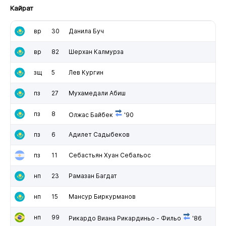
Кайрат
вр
30
Данила Буч
вр
82
Шерхан Калмурза
зщ
5
Лев Кургин
пз
27
Мухамедали Абиш
пз
8
Олжас Байбек
'90
пз
6
Адилет Садыбеков
пз
11
Себастьян Хуан Себальос
нп
23
Рамазан Багдат
нп
15
Мансур Биркурманов
нп
99
Рикардо Виана Рикардиньо - Фильо
'86