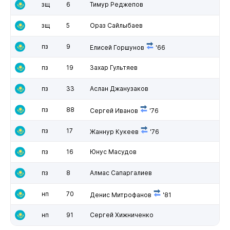
зщ
6
Тимур Реджепов
зщ
5
Ораз Сайлыбаев
пз
9
Елисей Горшунов
'66
пз
19
Захар Гультяев
пз
33
Аслан Джанузаков
пз
88
Сергей Иванов
'76
пз
17
Жаннур Кукеев
'76
пз
16
Юнус Масудов
пз
8
Алмас Сапаргалиев
нп
70
Денис Митрофанов
'81
нп
91
Сергей Хижниченко