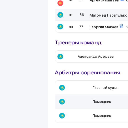
Арген Жуматаев
'
пз
66
Магомед Парагулько
нп
77
Георгий Макаев
'6
Тренеры команд
Александр Арефьев
Арбитры соревнования
Главный судья
Помощник
Помощник