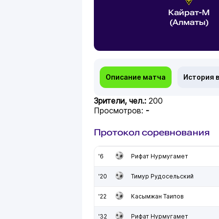
Кайрат-М
(Алматы)
Описание матча
История 
Зрители, чел.:
200
Просмотров:
-
Протокол соревнования
'6
Рифат Нурмугамет
'20
Тимур Рудосельский
'22
Касымжан Таипов
'32
Рифат Нурмугамет