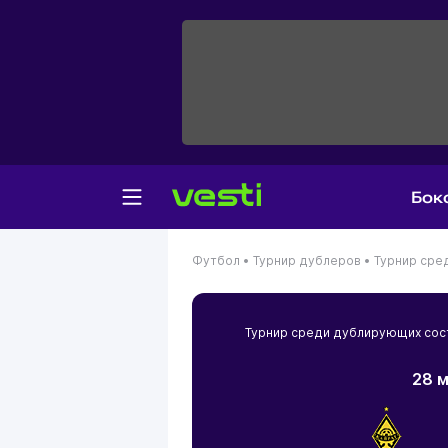
Бок
Футбол •
Турнир дублеров •
Турнир сре
Турнир среди дублирующих сос
28 м