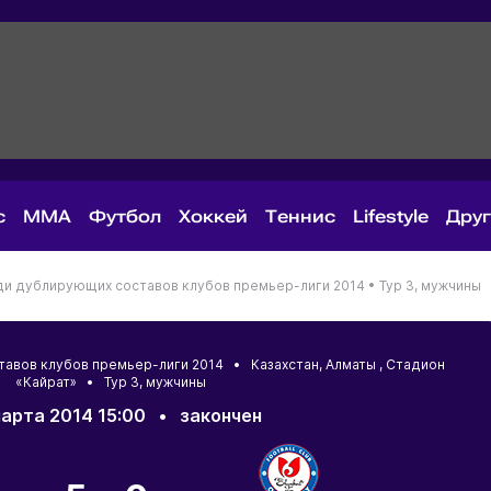
с
MMA
Футбол
Хоккей
Теннис
Lifestyle
Дру
ди дублирующих составов клубов премьер-лиги 2014 •
Тур 3, мужчины
тавов клубов премьер-лиги 2014 •
Казахстан
,
Алматы
, Стадион
«Кайрат» • Тур 3, мужчины
арта 2014 15:00
•
закончен