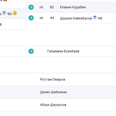
64
пз
82
Еламан Кудабек
в
'80
нп
44
Даурен Кайкибасов
'46
6
Галымжан Есенбаев
Рустам Омаров
Денис Шабалкин
Абзал Джунусов