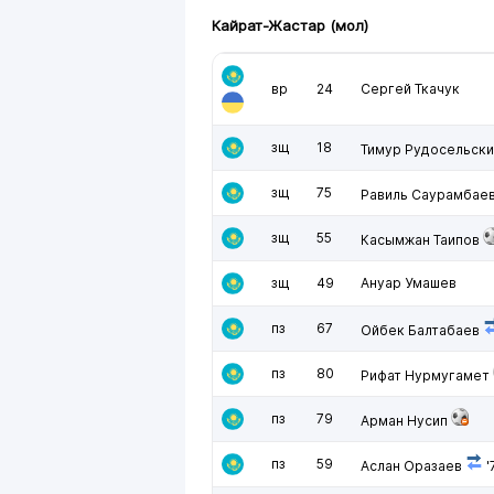
Кайрат-Жастар (мол)
вр
24
Сергей Ткачук
зщ
18
Тимур Рудосельски
зщ
75
Равиль Саурамбае
зщ
55
Касымжан Таипов
зщ
49
Ануар Умашев
пз
67
Ойбек Балтабаев
пз
80
Рифат Нурмугамет
пз
79
Арман Нусип
пз
59
Аслан Оразаев
'