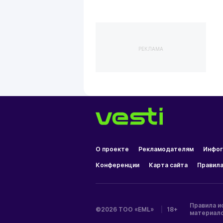
РЕКЛАМА
О проекте
Рекламодателям
Инфог
Конференции
Карта сайта
Правила
Правила и
©2026 ТОО «EML»
|
18+
материал