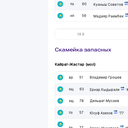
пз
60
Куаныш Советов
нп
56
Мадияр Раимбек
19.9
Скамейка запасных
Кайрат-Жастар (мол)
вр
51
Владимир Грошев
зщ
63
Ернар Кыдырали
'
зщ
78
Дильшат Мусаев
пз
57
Юсуф Азизов
'77
пз
77