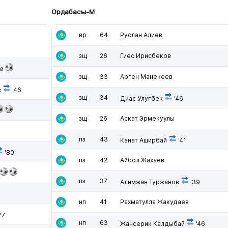
Ордабасы-М
вр
64
Руслан Алиев
зщ
26
Гиес Ирисбеков
й
зщ
33
Арген Манекеев
в
'46
зщ
34
Диас Улугбек
'46
зщ
26
Аскат Эрмекуулы
пз
43
Канат Аширбай
'41
'80
пз
42
Айбол Жахаев
пз
37
Алимжан Туржанов
'39
нп
41
Рахматулла Жакудаев
77
нп
63
Жансерик Калдыбай
'46