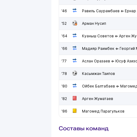
'46
Равиль Саурамбаев ⇐ Ернар
'52
Арман Нусип
'64
Куаныш Советов ⇐ Арген Жу
'66
Мадияр Раимбек ⇐ Георгий 
'77
Аслан Оразаев ⇐ Юсуф Азиз
'78
Касымжан Таипов
'80
Ойбек Балтабаев ⇐ Магомед
'82
Арген Жуматаев
'86
Магомед Парагульков
Составы команд