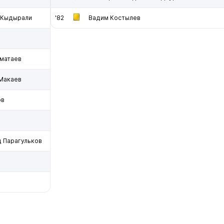
 Кыдырали
'82
Вадим Костылев
матаев
Макаев
ов
 Парагульков