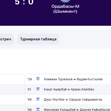
5:0
Ордабасы-М
(Шымкент)
встреч
Турнирная таблица
'39
Алимжан Туржанов ⇐ Вадим Костылев
'41
Канат Аширбай ⇐ Арман Алипбек
'46
Диас Улугбек ⇐ Сардор Сайдахматов
'46
Жансерик Калдыбай ⇐ Даурен Кайкибасов