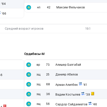
'64
нп
42
Максим Фильчаков
'66
Средний возраст игроков
19.1
Ордабасы-М
вр
73
Алишер Балгабай
зщ
25
Данияр Абилов
46
зщ
68
Арман Алипбек
'41
зщ
36
Вадим Костылев
'39
зщ
56
Сардор Сайдахматов
'46