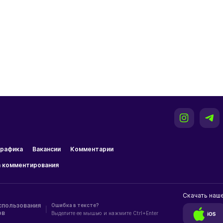
рафика
Вакансии
Комментарии
 комментирования
Скачать наш
спользования
Ошибка в тексте?
|
ов
Выделите ее мышью и нажмите Ctrl+Enter