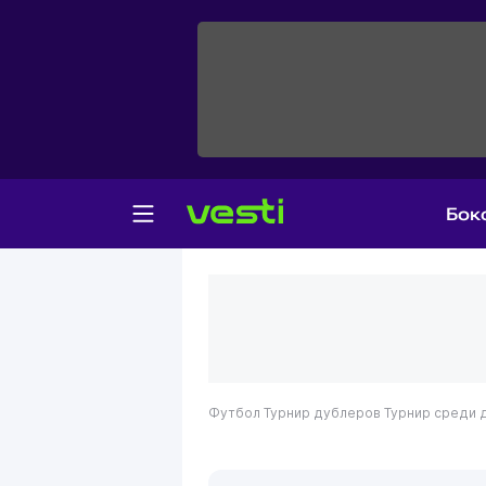
Бок
Футбол
Турнир дублеров
Турнир среди 