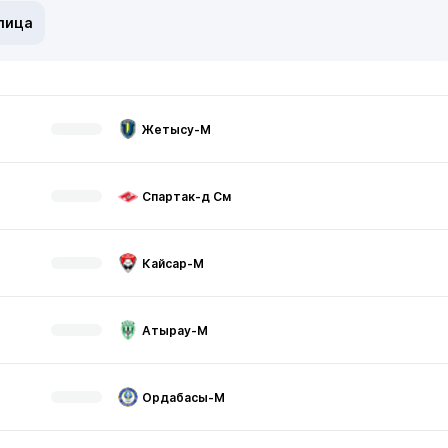
лица
Жетысу-М
Спартак-д См
Кайсар-М
Атырау-М
Ордабасы-М