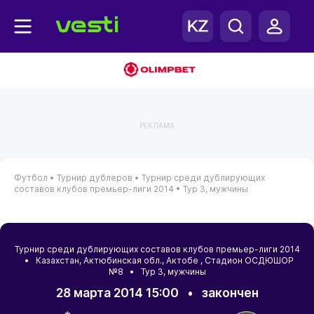
РЕКЛАМА
Футбол •
Турнир дублеров •
Турнир среди дублирующих
составов клубов премьер-лиги 2014 •
Тур 3, мужчины
Турнир среди дублирующих составов клубов премьер-лиги 2014
•
Казахстан
,
Актюбинская обл.
,
Актобе
, Стадион ОСДЮШОР
№8 • Тур 3, мужчины
28 марта 2014 15:00
•
закончен