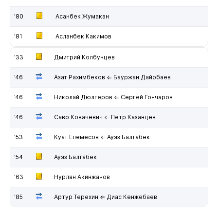
'80
Асанбек Жумакан
'81
Асланбек Какимов
'33
Дмитрий Колбунцев
'46
Азат Рахимбеков ⇐ Бауржан Дайрбаев
'46
Николай Дюлгеров ⇐ Сергей Гончаров
'46
Саво Ковачевич ⇐ Петр Казанцев
'53
Куат Елемесов ⇐ Ауэз Балтабек
'54
Ауэз Балтабек
'63
Нурлан Акинжанов
'85
Артур Терехин ⇐ Диас Кенжебаев