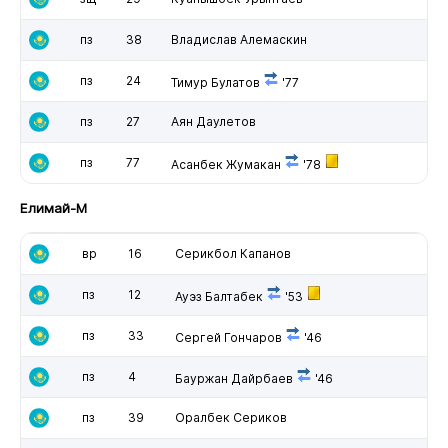
пз
38
Владислав Алемаскин
пз
24
Тимур Булатов
'77
пз
27
Аян Даулетов
пз
77
Асанбек Жумакан
'78
Елимай-М
вр
16
Серикбол Капанов
пз
12
Ауэз Балтабек
'53
пз
33
Сергей Гончаров
'46
пз
4
Бауржан Дайрбаев
'46
пз
39
Оралбек Сериков