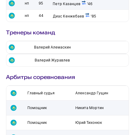
нп
95
Петр Казанцев
'46
нп
44
Диас Кенжебаев
'85
Тренеры команд
Валерий Алемаскин
Валерий Журавлев
Арбитры соревнования
Главный судья
Александр Гущин
Помощник
Никита Мортин
Помощник
Юрий Тихонюк