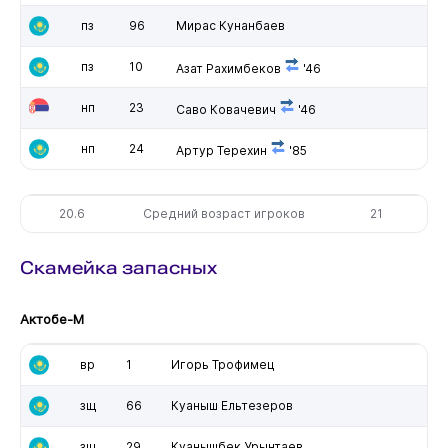
пз
96
Мирас Кунанбаев
пз
10
Азат Рахимбеков
'46
нп
23
Саво Ковачевич
'46
нп
24
Артур Терехин
'85
20.6
Средний возраст игроков
21
Скамейка запасных
Актобе-М
вр
1
Игорь Трофимец
зщ
66
Куаныш Ельтезеров
зщ
29
Куанышбек Урынтаев