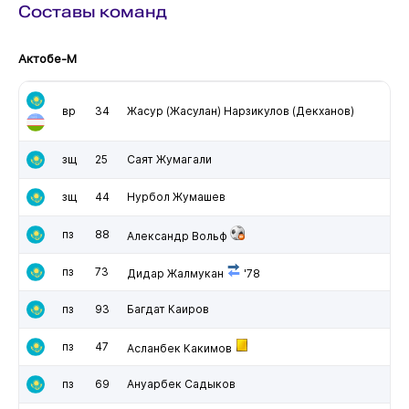
Составы команд
Актобе-М
вр
34
Жасур (Жасулан) Нарзикулов (Декханов)
зщ
25
Саят Жумагали
зщ
44
Нурбол Жумашев
пз
88
Александр Вольф
пз
73
Дидар Жалмукан
'78
пз
93
Багдат Каиров
пз
47
Асланбек Какимов
пз
69
Ануарбек Садыков