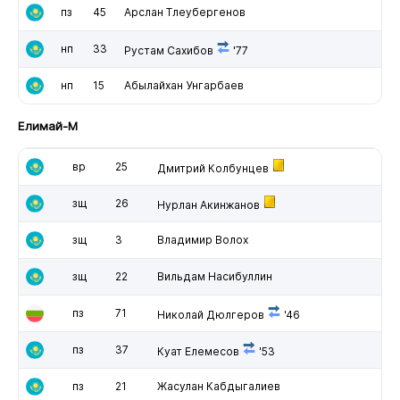
пз
45
Арслан Тлеубергенов
нп
33
Рустам Сахибов
'77
нп
15
Абылайхан Унгарбаев
Елимай-М
вр
25
Дмитрий Колбунцев
зщ
26
Нурлан Акинжанов
зщ
3
Владимир Волох
зщ
22
Вильдам Насибуллин
пз
71
Николай Дюлгеров
'46
пз
37
Куат Елемесов
'53
пз
21
Жасулан Кабдыгалиев