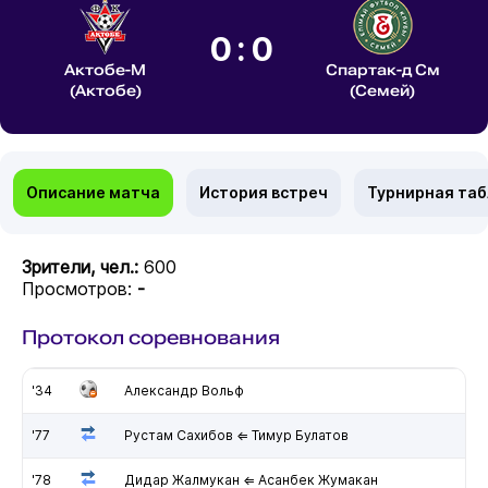
0:0
Актобе-М
Спартак-д См
(Актобе)
(Семей)
Описание матча
История встреч
Турнирная та
Зрители, чел.:
600
Просмотров:
-
Протокол соревнования
'34
Александр Вольф
'77
Рустам Сахибов ⇐ Тимур Булатов
'78
Дидар Жалмукан ⇐ Асанбек Жумакан