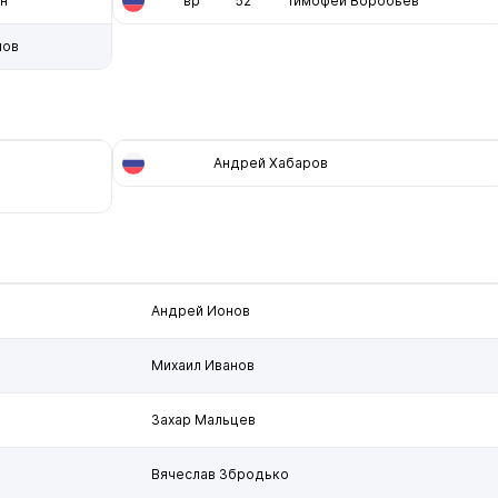
н
вр
52
Тимофей Воробьев
нов
Андрей Хабаров
Андрей Ионов
Михаил Иванов
Захар Мальцев
Вячеслав Збродько