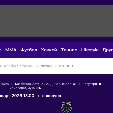
с
MMA
Футбол
Хоккей
Теннис
Lifestyle
Дру
ига 2025/26 •
Регулярный чемпионат, мужчины
2025/26 •
Казахстан
,
Астана
, МЛД "Барыс Арена" • Регулярный
чемпионат, мужчины
нваря 2026 13:00
•
закончен