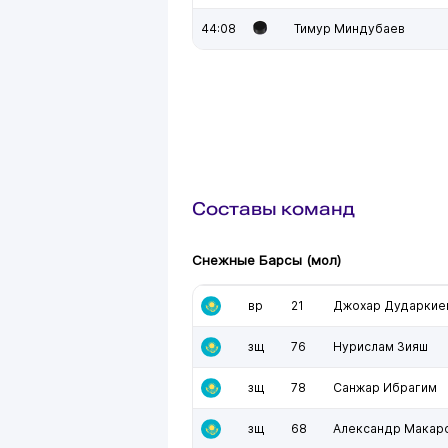
44:08
Тимур Миндубаев
Составы команд
Снежные Барсы (мол)
вр
21
Джохар Дударкие
зщ
76
Нурислам Зияш
зщ
78
Санжар Ибрагим
зщ
68
Александр Макар