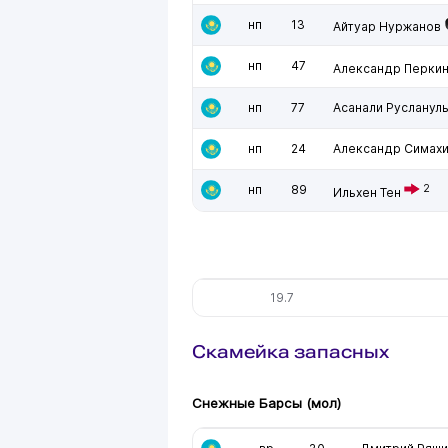
нп
13
Айтуар Нуржанов
нп
47
Александр Перки
нп
77
Асанали Русланул
нп
24
Александр Симах
нп
89
2
Ильхен Тен
19.7
Скамейка запасных
Снежные Барсы (мол)