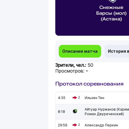
Снежные
Барсы (мол)
(Астана)
Описание матча
История 
Зрители, чел.:
50
Просмотров:
-
Протокол соревнования
4:35
2
Ильхен Тен
Айтуар Нуржанов (Карим
8:18
Роман Двуреченский)
29:56
2
Александр Перкин