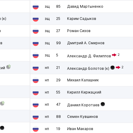
зщ
85
Давид Мартыненко
в
(к)
зщ
25
Карим Садыков
в
зщ
27
Роман Сизов
ев
зщ
99
Дмитрий А. Смирнов
зщ
5
2
Александр Д. Филиппов
нп
21
2
кий
Александр Болотов
(к)
нп
29
Михаил Калашник
нп
55
Кирилл Киржацкий
нп
47
Даниил Коротаев
нп
88
Семен Кувшинов
нп
19
Иван Макаров