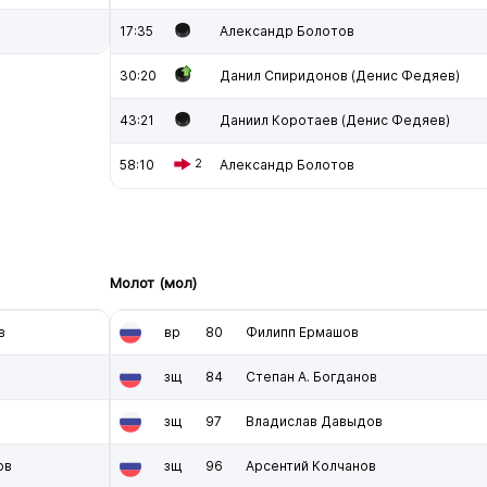
17:35
Александр Болотов
30:20
Данил Спиридонов (Денис Федяев)
43:21
Даниил Коротаев (Денис Федяев)
58:10
2
Александр Болотов
Молот (мол)
в
вр
80
Филипп Ермашов
зщ
84
Степан А. Богданов
зщ
97
Владислав Давыдов
ов
зщ
96
Арсентий Колчанов