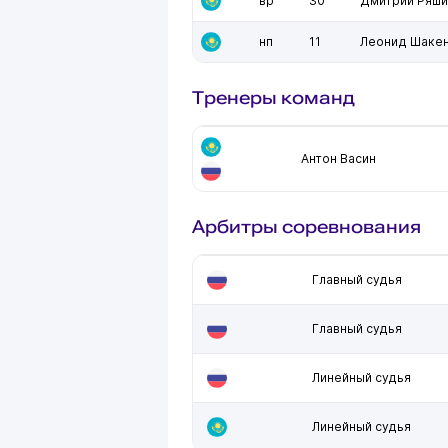
вр
30
Дмитрий Ряши
нп
11
Леонид Шаке
Тренеры команд
Антон Васин
Арбитры соревнования
Главный судья
Главный судья
Линейный судья
Линейный судья