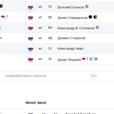
нп
75
Евгений Скачков
2
нп
95
н
Данил Спиридонов
ы
нп
69
Александр В. Степанов
ин
нп
98
Даниил Стефанов
нп
13
Александр Ужва
нп
16
2
Денис Федяев
Средний возраст игроков
19.2
Молот (мол)