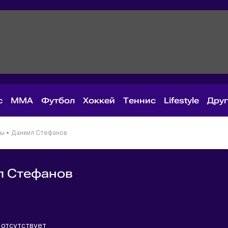
с
MMA
Футбол
Хоккей
Теннис
Lifestyle
Дру
ны
•
Даниил Стефанов
л Стефанов
я
 отсутствует