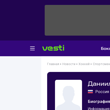
Бок
Главная
•
Новости
•
Хоккей
•
Спортсме
Дании
Росси
Биография
Информация