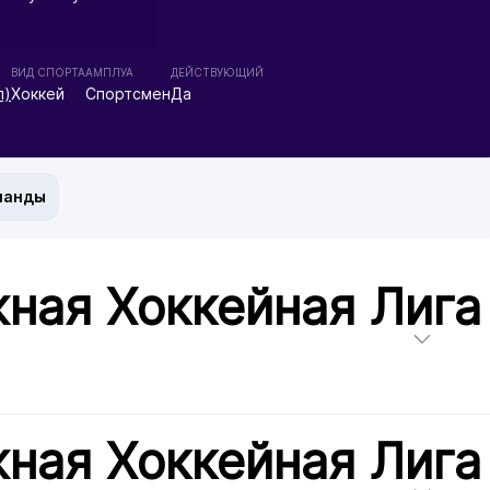
ВИД СПОРТА
АМПЛУА
ДЕЙСТВУЮЩИЙ
л)
Хоккей
Спортсмен
Да
манды
ная Хоккейная Лига
ная Хоккейная Лига