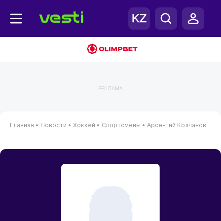
РЕКЛАМА
Главная
•
Новости
•
Хоккей
•
Спортсмены
•
Арсентий Колчанов