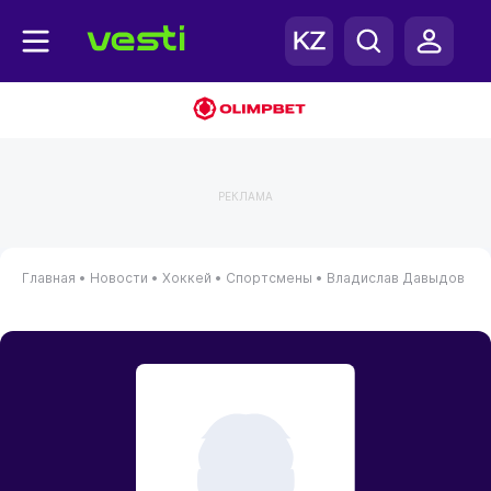
РЕКЛАМА
Главная
•
Новости
•
Хоккей
•
Спортсмены
•
Владислав Давыдов