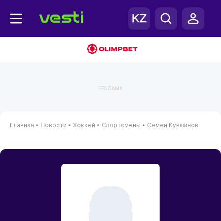
РЕКЛАМА
Главная
•
Новости
•
Хоккей
•
Спортсмены
•
Семен Кувшинов