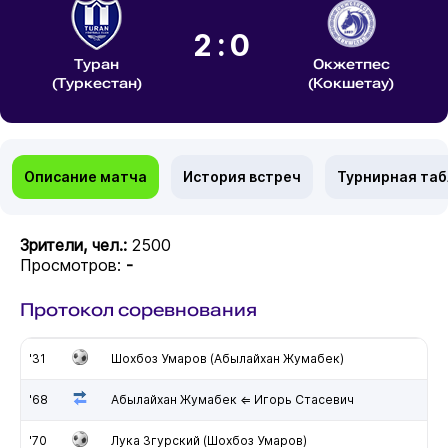
2:0
Туран
Окжетпес
(Туркестан)
(Кокшетау)
Описание матча
История встреч
Турнирная та
Зрители, чел.:
2500
Просмотров:
-
Протокол соревнования
'31
Шохбоз Умаров (Абылайхан Жумабек)
'68
Абылайхан Жумабек ⇐ Игорь Стасевич
'70
Лука Згурский (Шохбоз Умаров)