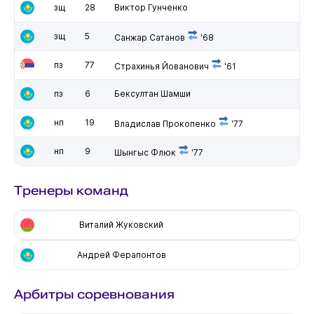
зщ
28
Виктор Гунченко
зщ
5
Санжар Сатанов
'68
пз
77
Страхинья Йованович
'61
пз
6
Бексултан Шамши
нп
19
Владислав Прокопенко
'77
нп
9
Шынгыс Флюк
'77
Тренеры команд
Виталий Жуковский
Андрей Ферапонтов
Арбитры соревнования