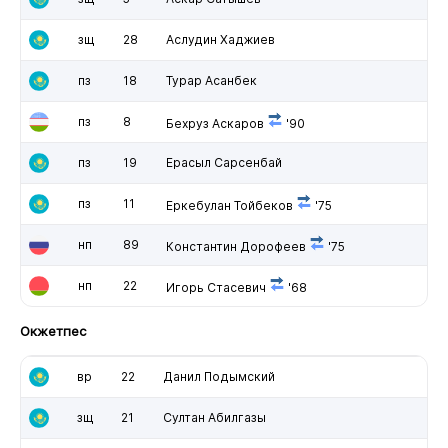
зщ
28
Аслудин Хаджиев
пз
18
Турар Асанбек
пз
8
Бехруз Аскаров
'90
пз
19
Ерасыл Сарсенбай
пз
11
Еркебулан Тойбеков
'75
нп
89
Константин Дорофеев
'75
нп
22
Игорь Стасевич
'68
Окжетпес
вр
22
Данил Подымский
зщ
21
Султан Абилгазы